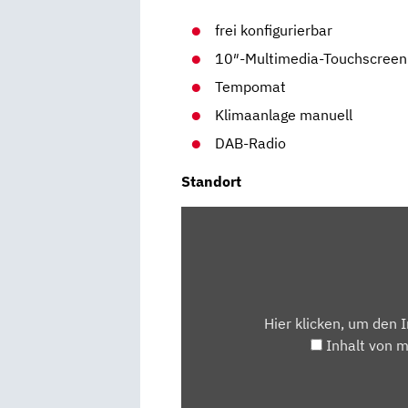
frei konfigurierbar
10″-Multimedia-Touchscreen
Tempomat
Klimaanlage manuell
DAB-Radio
Standort
INHALT
VON
MAPS.GOOGLE.DE
ANZEIGEN
Hier klicken, um den 
Inhalt von 