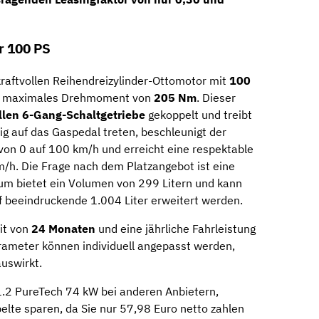
r 100 PS
raftvollen Reihendreizylinder-Ottomotor mit
100
in maximales Drehmoment von
205 Nm
. Dieser
len 6-Gang-Schaltgetriebe
gekoppelt und treibt
ig auf das Gaspedal treten, beschleunigt der
von 0 auf 100 km/h und erreicht eine respektable
/h. Die Frage nach dem Platzangebot ist eine
aum bietet ein Volumen von 299 Litern und kann
f beeindruckende 1.004 Liter erweitert werden.
eit von
24 Monaten
und eine jährliche Fahrleistung
rameter können individuell angepasst werden,
auswirkt.
.2 PureTech 74 kW bei anderen Anbietern,
elte sparen, da Sie nur 57,98 Euro netto zahlen