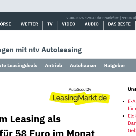
7.08.2026 12:04 Uhr Frankfurt | 11:04 U
BÖRSE
WETTER
TV
VIDEO
AUDIO
DAS BESTE
gen mit ntv Autoleasing
bte Leasingdeals
Antrieb
Autohäuser
Ratgeber
Uns
E-A
für
m Leasing als
Ele
Dar
 für 58 Euro im Monat
Geb