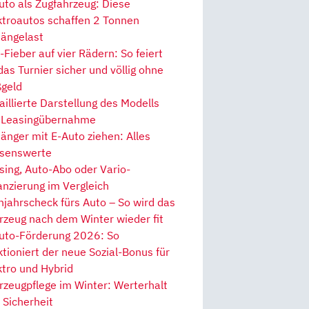
uto als Zugfahrzeug: Diese
ktroautos schaffen 2 Tonnen
ängelast
Fieber auf vier Rädern: So feiert
 das Turnier sicher und völlig ohne
geld
aillierte Darstellung des Modells
 Leasingübernahme
änger mit E-Auto ziehen: Alles
senswerte
sing, Auto-Abo oder Vario-
anzierung im Vergleich
hjahrscheck fürs Auto – So wird das
rzeug nach dem Winter wieder fit
uto-Förderung 2026: So
ktioniert der neue Sozial-Bonus für
ktro und Hybrid
rzeugpflege im Winter: Werterhalt
 Sicherheit