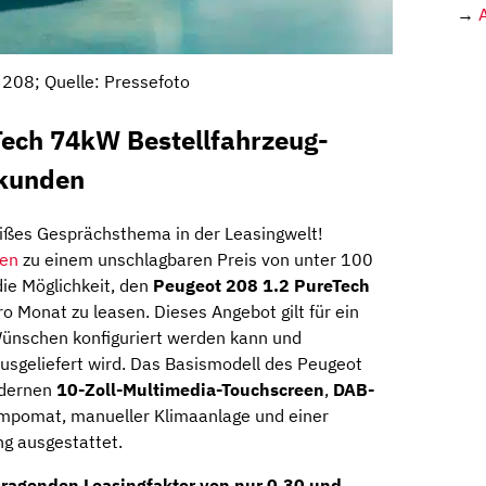
→
208; Quelle: Pressefoto
Tech 74kW Bestellfahrzeug-
skunden
eißes Gesprächsthema in der Leasingwelt!
gen
zu einem unschlagbaren Preis von unter 100
ie Möglichkeit, den
Peugeot 208 1.2 PureTech
o Monat zu leasen. Dieses Angebot gilt für ein
Wünschen konfiguriert werden kann und
usgeliefert wird. Das Basismodell des Peugeot
odernen
10-Zoll-Multimedia-Touchscreen
,
DAB-
Tempomat, manueller Klimaanlage und einer
g ausgestattet.
sragenden Leasingfaktor von nur 0,30 und