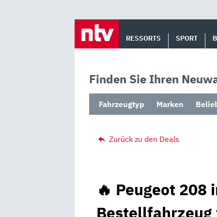
Skip
to
RESSORTS
SPORT
content
Finden Sie Ihren Neuwa
Fahrzeugtyp
Marken
Belie
Zurück zu den Deals
🔥 Peugeot 208 i
Bestellfahrzeug