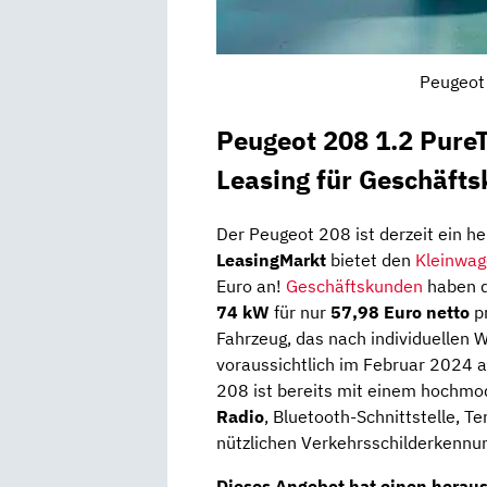
Peugeot 
Peugeot 208 1.2 Pure
Leasing für Geschäft
Der Peugeot 208 ist derzeit ein h
LeasingMarkt
bietet den
Kleinwa
Euro an!
Geschäftskunden
haben d
74 kW
für nur
57,98 Euro netto
pr
Fahrzeug, das nach individuellen 
voraussichtlich im Februar 2024 a
208 ist bereits mit einem hochm
Radio
, Bluetooth-Schnittstelle, 
nützlichen Verkehrsschilderkennun
Dieses Angebot hat einen herau