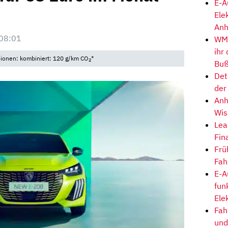
E-A
Ele
Anh
08:01
WM-
ihr
sionen: kombiniert: 120 g/km CO
*
2
Buß
Det
der
Anh
Wis
Lea
Fin
Frü
Fah
E-A
fun
Ele
Fah
und