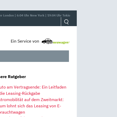
hr London | 6:04 Uhr New York | 19:04 Uhr Tokio
Ein Service von
ere Ratgeber
uto am Vertragsende: Ein Leitfaden
 die Leasing-Rückgabe
ktromobilität auf dem Zweitmarkt:
um lohnt sich das Leasing von E-
rauchtwagen