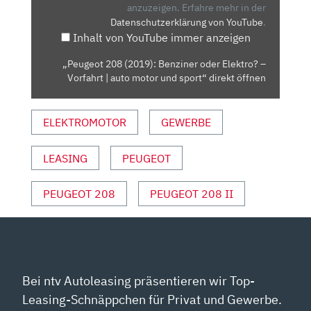
ELEKTRO?
anzuzeigen.
Erfahre mehr in der
Datenschutzerklärung von YouTube
.
–
Inhalt von YouTube immer anzeigen
VORFAHRT
|
„Peugeot 208 (2019): Benziner oder Elektro? –
AUTO
Vorfahrt | auto motor und sport“ direkt öffnen
MOTOR
UND
ELEKTROMOTOR
GEWERBE
SPORT“
VON
YOUTUBE
LEASING
PEUGEOT
ANZEIGEN
PEUGEOT 208
PEUGEOT 208 II
Bei ntv Autoleasing präsentieren wir Top-
Leasing-Schnäppchen für Privat und Gewerbe.