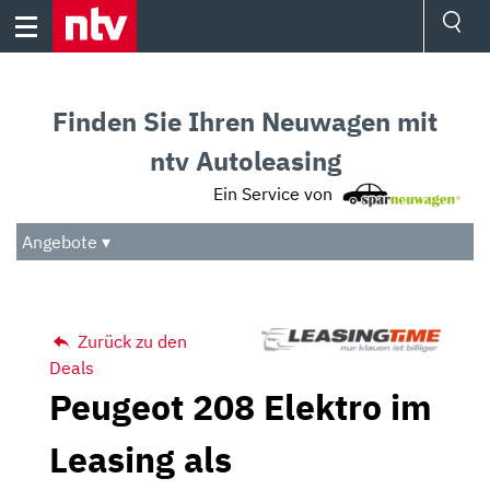
Skip
to
content
Ressorts
Sport
Finden Sie Ihren Neuwagen mit
Börse
Wetter
ntv Autoleasing
TV
Ein Service von
Video
Audio
Angebote ▾
Das Beste
Zurück zu den
Deals
Peugeot 208 Elektro im
Leasing als