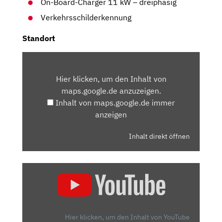
On-Board-Charger 11 kW – dreiphasig
Verkehrsschilderkennung
Standort
INHALT
VON
Hier klicken, um den Inhalt von
MAPS.GOOGLE.DE
maps.google.de anzuzeigen.
ANZEIGEN
Inhalt von maps.google.de immer
anzeigen
Inhalt direkt öffnen
„PEUGEOT
208
(2019):
BENZINER
ODER
Hier klicken, um den Inhalt von YouTube