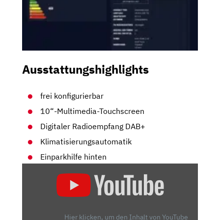
Ausstattungshighlights
frei konfigurierbar
10“-Multimedia-Touchscreen
Digitaler Radioempfang DAB+
Klimatisierungsautomatik
Einparkhilfe hinten
„OPEL
MOKKA
(2021)
|
DIE
Hier klicken, um den Inhalt von YouTube