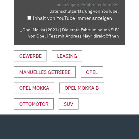
ERSTE
anzuzeigen.
Erfahre mehr in der
Datenschutzerklärung von YouTube
.
FAHRT
Inhalt von YouTube immer anzeigen
IM
NEUEN
„Opel Mokka (2021) | Die erste Fahrt im neuen SUV
SUV
von Opel | Test mit Andreas May“ direkt öffnen
VON
OPEL
GEWERBE
LEASING
|
TEST
MIT
MANUELLES GETRIEBE
OPEL
ANDREAS
MAY“
OPEL MOKKA
OPEL MOKKA B
VON
YOUTUBE
OTTOMOTOR
SUV
ANZEIGEN