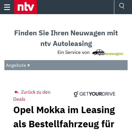
Skip
to
content
Ressorts
Sport
Finden Sie Ihren Neuwagen mit
Börse
Wetter
ntv Autoleasing
TV
Ein Service von
Video
Audio
Angebote ▾
Das Beste
Zurück zu den
Deals
Opel Mokka im Leasing
als Bestellfahrzeug für