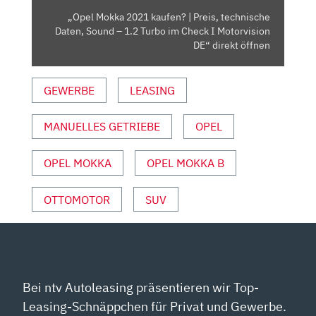
SOUND
„Opel Mokka 2021 kaufen? | Preis, technische
–
Daten, Sound – 1.2 Turbo im Check I Motorvision
1.2
DE“ direkt öffnen
TURBO
IM
GEWERBE
LEASING
CHECK
I
MANUELLES GETRIEBE
OPEL
MOTORVISION
DE“
VON
OPEL MOKKA
OPEL MOKKA B
YOUTUBE
ANZEIGEN
OTTOMOTOR
SUV
Bei ntv Autoleasing präsentieren wir Top-
Leasing-Schnäppchen für Privat und Gewerbe.