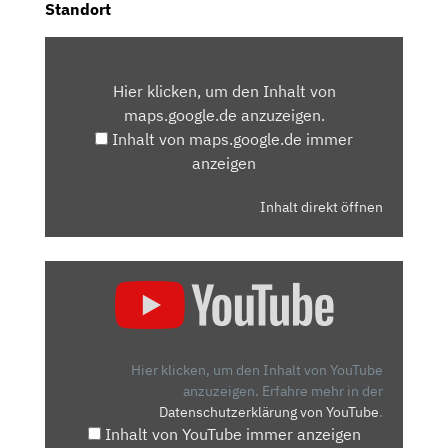
Standort
INHALT
VON
Hier klicken, um den Inhalt von
MAPS.GOOGLE.DE
maps.google.de anzuzeigen.
ANZEIGEN
Inhalt von maps.google.de immer
anzeigen
Inhalt direkt öffnen
„OPEL
MOKKA
2021
KAUFEN?
|
Hier klicken, um den Inhalt von YouTube
PREIS,
anzuzeigen.
Erfahre mehr in der
Datenschutzerklärung von YouTube
.
TECHNISCHE
Inhalt von YouTube immer anzeigen
DATEN,