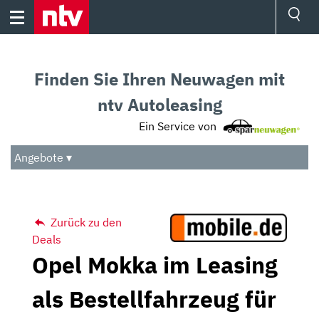
Skip
to
content
Ressorts
Sport
Finden Sie Ihren Neuwagen mit
Börse
Wetter
ntv Autoleasing
TV
Ein Service von
Video
Audio
Angebote ▾
Das Beste
Zurück zu den
Deals
Opel Mokka im Leasing
als Bestellfahrzeug für