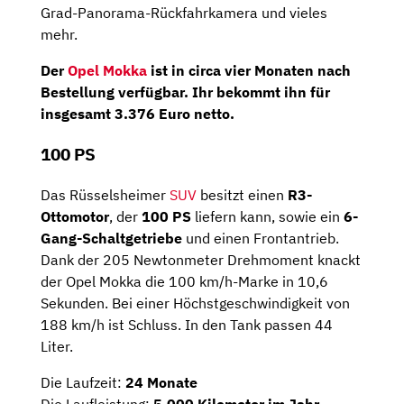
Grad-Panorama-Rückfahrkamera und vieles
mehr.
Der
Opel Mokka
ist in circa
vier Monaten
nach
Bestellung verfügbar. Ihr bekommt ihn für
insgesamt
3.376 Euro netto
.
100 PS
Das Rüsselsheimer
SUV
besitzt einen
R3-
Ottomotor
, der
100 PS
liefern kann, sowie ein
6-
Gang-Schaltgetriebe
und einen Frontantrieb.
Dank der 205 Newtonmeter Drehmoment knackt
der Opel Mokka die 100 km/h-Marke in 10,6
Sekunden. Bei einer Höchstgeschwindigkeit von
188 km/h ist Schluss. In den Tank passen 44
Liter.
Die Laufzeit:
24 Monate
Die Laufleistung:
5.000 Kilometer im Jahr