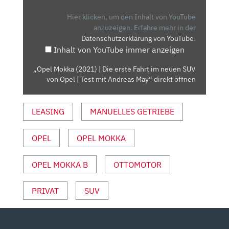
|
DIE
Hier klicken, um den Inhalt von YouTube
ERSTE
anzuzeigen.
Erfahre mehr in der
Datenschutzerklärung von YouTube
.
FAHRT
Inhalt von YouTube immer anzeigen
IM
NEUEN
„Opel Mokka (2021) | Die erste Fahrt im neuen SUV
SUV
von Opel | Test mit Andreas May“ direkt öffnen
VON
OPEL
LEASING
MANUELLES GETRIEBE
|
TEST
MIT
OPEL
OPEL MOKKA
ANDREAS
MAY“
OPEL MOKKA B
OTTOMOTOR
VON
YOUTUBE
PRIVAT
SUV
ANZEIGEN