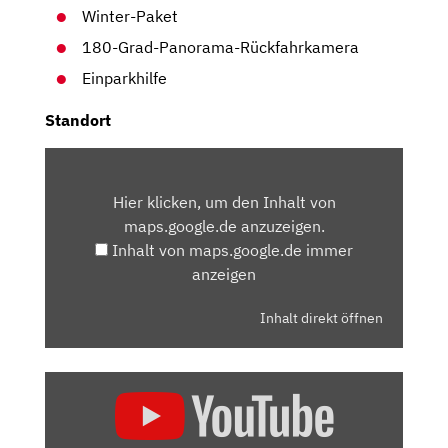
Winter-Paket
180-Grad-Panorama-Rückfahrkamera
Einparkhilfe
Standort
INHALT
VON
Hier klicken, um den Inhalt von
MAPS.GOOGLE.DE
maps.google.de anzuzeigen.
ANZEIGEN
Inhalt von maps.google.de immer
anzeigen
Inhalt direkt öffnen
„OPEL
MOKKA
(2021)