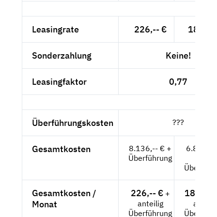
Leasingrate
226,-- €
189,92
Sonderzahlung
Keine!
Leasingfaktor
0,77
Überführungskosten
???
Gesamtkosten
8.136,-- € +
6.836,9
Überführung
+
Überführ
Gesamtkosten /
226,-- €
189,92 
+
Monat
anteilig
anteili
Überführung
Überführ