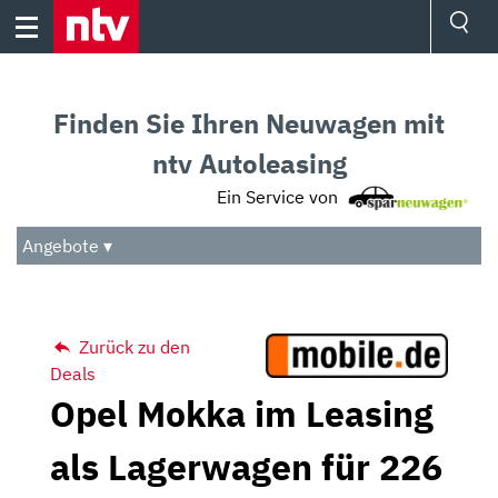
Skip
to
content
Ressorts
Sport
Finden Sie Ihren Neuwagen mit
Börse
Wetter
ntv Autoleasing
TV
Ein Service von
Video
Audio
Angebote ▾
Das Beste
Zurück zu den
Deals
Opel Mokka im Leasing
als Lagerwagen für 226