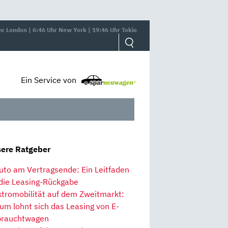
hr London | 6:46 Uhr New York | 19:46 Uhr Tokio
Ein Service von
ere Ratgeber
uto am Vertragsende: Ein Leitfaden
 die Leasing-Rückgabe
ktromobilität auf dem Zweitmarkt:
um lohnt sich das Leasing von E-
rauchtwagen