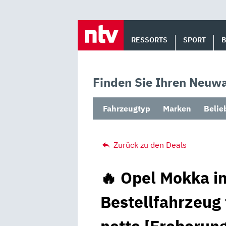
Skip
to
RESSORTS
SPORT
content
Finden Sie Ihren Neuwa
Fahrzeugtyp
Marken
Belie
Zurück zu den Deals
🔥 Opel Mokka i
Bestellfahrzeug