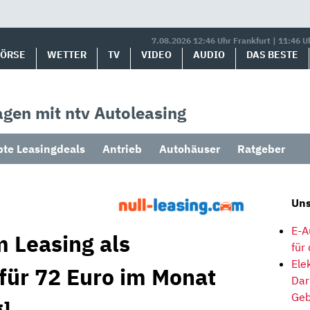
7.08.2026 12:46 Uhr Frankfurt | 11:46 U
BÖRSE
WETTER
TV
VIDEO
AUDIO
DAS BESTE
gen mit ntv Autoleasing
bte Leasingdeals
Antrieb
Autohäuser
Ratgeber
Uns
E-A
m Leasing als
für
Ele
 für 72 Euro im Monat
Dar
Geb