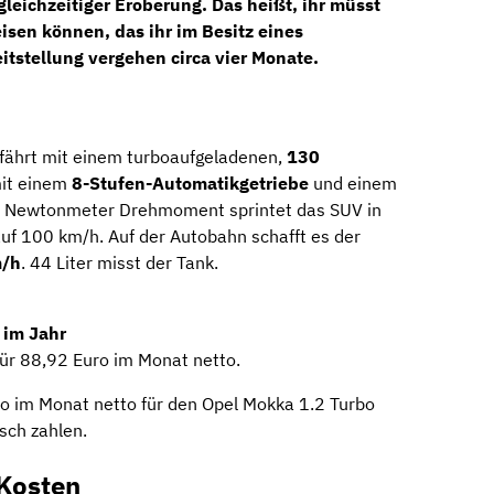
leichzeitiger
Eroberung
. Das heißt, ihr müsst
sen können, das ihr im Besitz eines
eitstellung vergehen circa
vier Monate
.
fährt mit einem turboaufgeladenen,
130
it einem
8-Stufen-Automatikgetriebe
und einem
30 Newtonmeter Drehmoment sprintet das SUV in
uf 100 km/h. Auf der Autobahn schafft es der
m/h
. 44 Liter misst der Tank.
 im Jahr
für 88,92 Euro im Monat netto.
 im Monat netto für den Opel Mokka 1.2 Turbo
sch zahlen.
Kosten