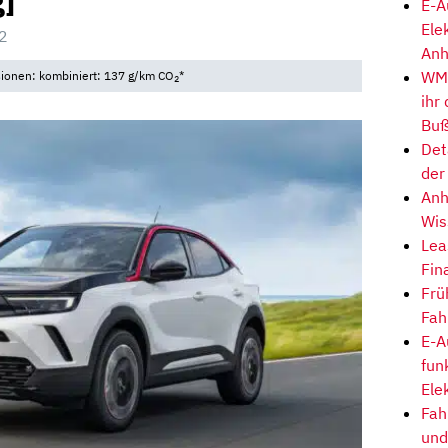
g]
E-A
Ele
2
Anh
WM-
sionen: kombiniert: 137 g/km CO
*
2
ihr
Buß
Det
der
Anh
Wis
Lea
Fin
Frü
Fah
E-A
fun
Ele
Fah
und