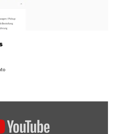
s
uto