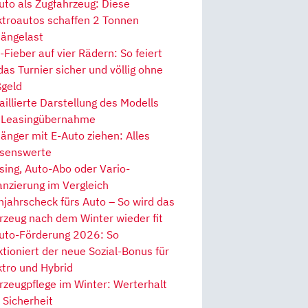
uto als Zugfahrzeug: Diese
ktroautos schaffen 2 Tonnen
ängelast
Fieber auf vier Rädern: So feiert
 das Turnier sicher und völlig ohne
geld
aillierte Darstellung des Modells
 Leasingübernahme
änger mit E-Auto ziehen: Alles
senswerte
sing, Auto-Abo oder Vario-
anzierung im Vergleich
hjahrscheck fürs Auto – So wird das
rzeug nach dem Winter wieder fit
uto-Förderung 2026: So
ktioniert der neue Sozial-Bonus für
ktro und Hybrid
rzeugpflege im Winter: Werterhalt
 Sicherheit