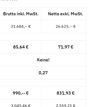
Brutto inkl. MwSt.
Netto exkl. MwSt.
31.684,-- €
26.625,-- €
85,64 €
71,97 €
Keine!
0,27
990,-- €
831,93 €
3.045,46 €
2.559,21 €