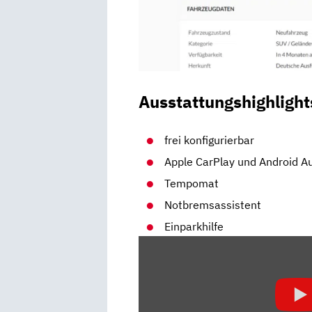
Ausstattungshighlight
frei konfigurierbar
Apple CarPlay und Android A
Tempomat
Notbremsassistent
Einparkhilfe
„OPEL
MOKKA
–
PRAKTISCHES
ALL