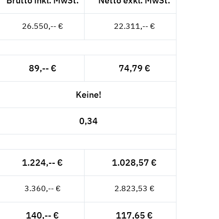
Brutto inkl. MwSt.
Netto exkl. MwSt.
26.550,-- €
22.311,-- €
89,-- €
74,79 €
Keine!
0,34
1.224,-- €
1.028,57 €
3.360,-- €
2.823,53 €
140,-- €
117,65 €