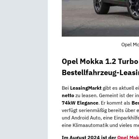
Opel Mo
Opel Mokka 1.2 Turb
Bestellfahrzeug-Leas
Bei
LeasingMarkt
gibt es aktuell 
netto
zu leasen. Gemeint ist der i
74kW Elegance
. Er kommt als
Bes
verfügt serienmäßig bereits über 
und Android Auto, eine Einparkhi
eine Klimaautomatik und vieles m
Im
August 2024
ist der
Opel Mo