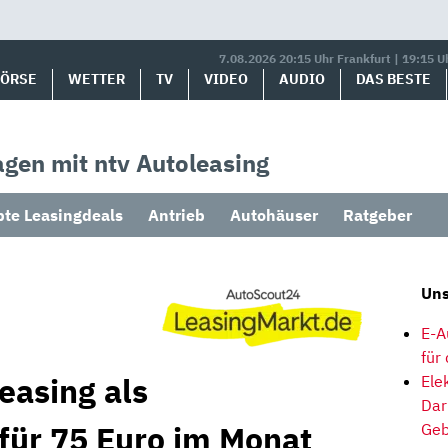
7.08.2026 20:15 Uhr Frankfurt | 19:15 U
BÖRSE
WETTER
TV
VIDEO
AUDIO
DAS BESTE
gen mit ntv Autoleasing
bte Leasingdeals
Antrieb
Autohäuser
Ratgeber
Uns
E-A
für
easing als
Ele
Dar
 für 75 Euro im Monat
Geb