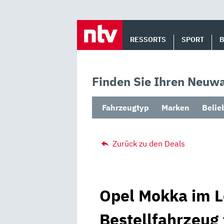
Skip
to
RESSORTS
SPORT
content
Finden Sie Ihren Neuwa
Fahrzeugtyp
Marken
Belie
Zurück zu den Deals
Opel Mokka im L
Bestellfahrzeug