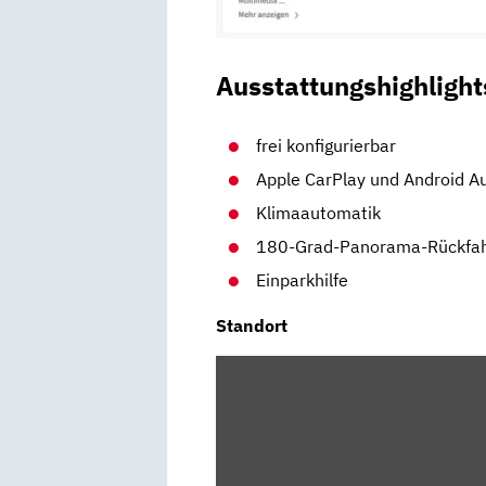
Ausstattungshighlight
frei konfigurierbar
Apple CarPlay und Android A
Klimaautomatik
180-Grad-Panorama-Rückfa
Einparkhilfe
Standort
INHALT
VON
MAPS.GOOGLE.DE
ANZEIGEN