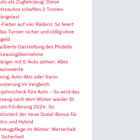
uto als Zugfahrzeug: Diese
ktroautos schaffen 2 Tonnen
ängelast
Fieber auf vier Rädern: So feiert
 das Turnier sicher und völlig ohne
geld
aillierte Darstellung des Modells
 Leasingübernahme
änger mit E-Auto ziehen: Alles
senswerte
sing, Auto-Abo oder Vario-
anzierung im Vergleich
hjahrscheck fürs Auto – So wird das
rzeug nach dem Winter wieder fit
uto-Förderung 2026: So
ktioniert der neue Sozial-Bonus für
ktro und Hybrid
rzeugpflege im Winter: Werterhalt
 Sicherheit