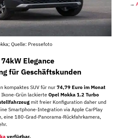
→
kka; Quelle: Pressefoto
o 74kW Elegance
ing für Geschäftskunden
ein kompaktes SUV für nur
74,79 Euro im Monat
n Ikone-Grün lackierte
Opel Mokka 1.2 Turbo
tellfahrzeug
mit freier Konfiguration daher und
eine Smartphone-Integration via Apple CarPlay
lfe, eine 180-Grad-Panorama-Rückfahrkamera,
ehr.
kka
verfügbar.