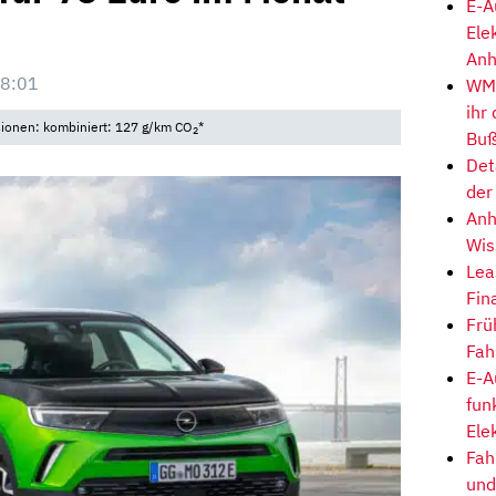
E-A
Ele
Anh
08:01
WM-
ihr
sionen: kombiniert: 127 g/km CO
*
2
Buß
Det
der
Anh
Wis
Lea
Fin
Frü
Fah
E-A
fun
Ele
Fah
und