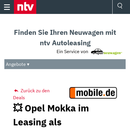
Skip
to
content
Ressorts
Sport
Finden Sie Ihren Neuwagen mit
Börse
Wetter
ntv Autoleasing
TV
Ein Service von
Video
Audio
Angebote ▾
Das Beste
Zurück zu den
Deals
💥 Opel Mokka im
Leasing als