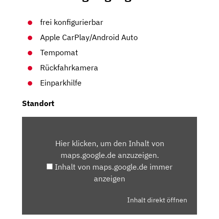
frei konfigurierbar
Apple CarPlay/Android Auto
Tempomat
Rückfahrkamera
Einparkhilfe
Standort
INHALT
VON
Hier klicken, um den Inhalt von
MAPS.GOOGLE.DE
maps.google.de anzuzeigen.
ANZEIGEN
Inhalt von maps.google.de immer
anzeigen
Inhalt direkt öffnen