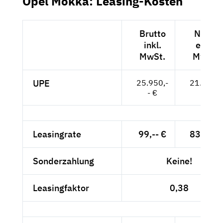
Opel Mokka: Leasing-Kosten
Brutto
Netto
inkl.
exkl.
MwSt.
MwSt.
UPE
25.950,-
21.807,-
- €
- €
Leasingrate
99,-- €
83,19 €
Sonderzahlung
Keine!
Leasingfaktor
0,38