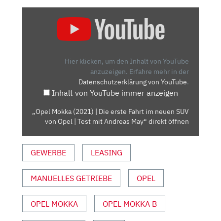
„OPEL
MOKKA
(2021)
|
DIE
Hier klicken, um den Inhalt von YouTube
ERSTE
anzuzeigen.
Erfahre mehr in der
Datenschutzerklärung von YouTube
.
FAHRT
Inhalt von YouTube immer anzeigen
IM
NEUEN
„Opel Mokka (2021) | Die erste Fahrt im neuen SUV
SUV
von Opel | Test mit Andreas May“ direkt öffnen
VON
OPEL
GEWERBE
LEASING
|
TEST
MIT
MANUELLES GETRIEBE
OPEL
ANDREAS
MAY“
OPEL MOKKA
OPEL MOKKA B
VON