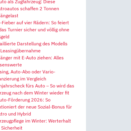
uto als Zugfahrzeug: Diese
ktroautos schaffen 2 Tonnen
ängelast
Fieber auf vier Rädern: So feiert
 das Turnier sicher und völlig ohne
geld
aillierte Darstellung des Modells
 Leasingübernahme
änger mit E-Auto ziehen: Alles
senswerte
sing, Auto-Abo oder Vario-
anzierung im Vergleich
hjahrscheck fürs Auto – So wird das
rzeug nach dem Winter wieder fit
uto-Förderung 2026: So
ktioniert der neue Sozial-Bonus für
ktro und Hybrid
rzeugpflege im Winter: Werterhalt
 Sicherheit