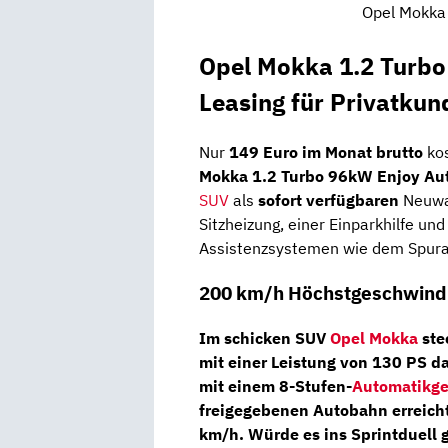
Opel Mokka 
Opel Mokka 1.2 Turb
Leasing für Privatkun
Nur
149 Euro im Monat brutto
ko
Mokka 1.2 Turbo 96kW Enjoy Au
SUV
als
sofort verfügbaren
Neuwag
Sitzheizung, einer Einparkhilfe u
Assistenzsystemen wie dem Spura
200 km/h Höchstgeschwindi
Im schicken SUV
Opel Mokka
ste
mit einer Leistung von
130 PS
da
mit einem
8-Stufen-
Automatikge
freigegebenen Autobahn erreich
km/h. Würde es ins Sprintduell