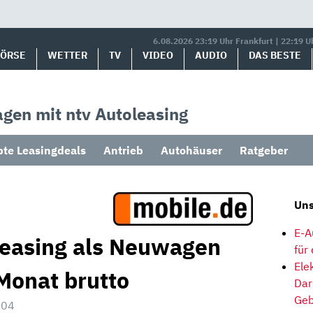
6.08.2026 23:19 Uhr Frankfurt | 22:19 U
BÖRSE
WETTER
TV
VIDEO
AUDIO
DAS BESTE
gen mit ntv Autoleasing
bte Leasingdeals
Antrieb
Autohäuser
Ratgeber
Uns
E-A
Leasing als Neuwagen
für
Ele
Monat brutto
Dar
Geb
:04