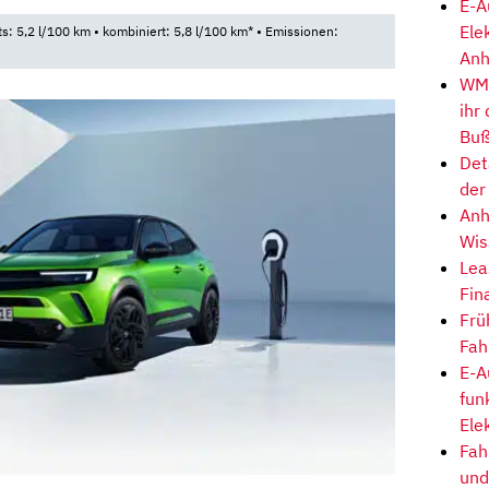
E-A
Ele
ts: 5,2 l/100 km • kombiniert: 5,8 l/100 km* • Emissionen:
Anh
WM-
ihr
Buß
Det
der
Anh
Wis
Lea
Fin
Frü
Fah
E-A
fun
Ele
Fah
und