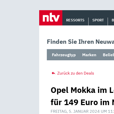
Skip
to
RESSORTS
SPORT
content
Finden Sie Ihren Neuwa
Fahrzeugtyp
Marken
Belie
Zurück zu den Deals
Opel Mokka im 
für 149 Euro im 
FREITAG, 5. JANUAR 2024 UM 11