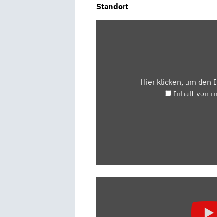
Standort
INHALT
VON
MAPS.GOOGLE.DE
ANZEIGEN
Hier klicken, um den 
Inhalt von 
„OPEL
MOKKA
(2021)
|