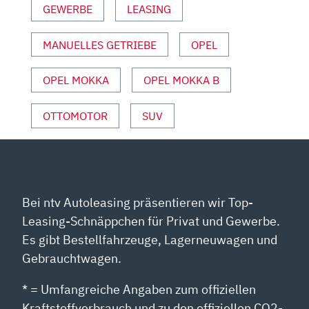
GEWERBE
LEASING
|
TEST
MIT
MANUELLES GETRIEBE
OPEL
ANDREAS
MAY“
OPEL MOKKA
OPEL MOKKA B
VON
YOUTUBE
OTTOMOTOR
SUV
ANZEIGEN
Bei ntv Autoleasing präsentieren wir Top-
Leasing-Schnäppchen für Privat und Gewerbe.
Es gibt Bestellfahrzeuge, Lagerneuwagen und
Gebrauchtwagen.
* = Umfangreiche Angaben zum offiziellen
Kraftstoffverbrauch und zu den offiziellen CO2-