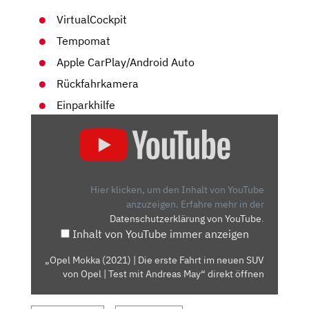
VirtualCockpit
Tempomat
Apple CarPlay/Android Auto
Rückfahrkamera
Einparkhilfe
„OPEL
MOKKA
(2021)
|
DIE
Hier klicken, um den Inhalt von YouTube
ERSTE
anzuzeigen.
Erfahre mehr in der
Datenschutzerklärung von YouTube
.
FAHRT
Inhalt von YouTube immer anzeigen
IM
NEUEN
„Opel Mokka (2021) | Die erste Fahrt im neuen SUV
SUV
von Opel | Test mit Andreas May“ direkt öffnen
VON
OPEL