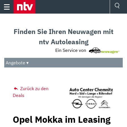
Skip
to
content
Ressorts
Sport
Finden Sie Ihren Neuwagen mit
Börse
Wetter
ntv Autoleasing
TV
Ein Service von
Video
Audio
Angebote ▾
Das Beste
Zurück zu den
Deals
Opel Mokka im Leasing