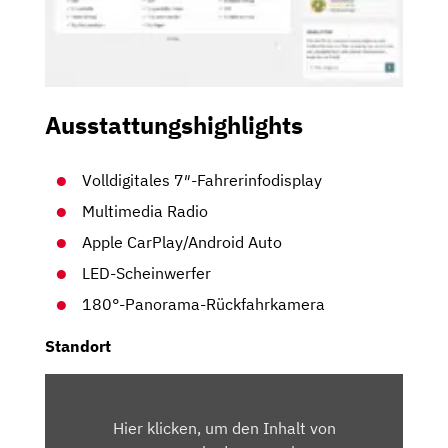
Ausstattungshighlights
Volldigitales 7″-Fahrerinfodisplay
Multimedia Radio
Apple CarPlay/Android Auto
LED-Scheinwerfer
180°-Panorama-Rückfahrkamera
Standort
INHALT
VON
Hier klicken, um den Inhalt von
MAPS.GOOGLE.DE