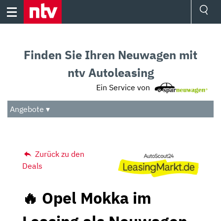
Skip
to
content
Ressorts
Sport
Finden Sie Ihren Neuwagen mit
Börse
Wetter
ntv Autoleasing
TV
Ein Service von
Video
Audio
Angebote ▾
Das Beste
Zurück zu den
Deals
🔥 Opel Mokka im