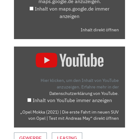
maps.google.de anzuzeigen.
ANZEIGEN
Inhalt von maps.google.de immer
anzeigen
Inhalt direkt öffnen
„OPEL
MOKKA
(2021)
|
DIE
Hier klicken, um den Inhalt von YouTube
ERSTE
anzuzeigen.
Erfahre mehr in der
Datenschutzerklärung von YouTube
.
FAHRT
Inhalt von YouTube immer anzeigen
IM
NEUEN
„Opel Mokka (2021) | Die erste Fahrt im neuen SUV
SUV
von Opel | Test mit Andreas May“ direkt öffnen
VON
OPEL
GEWERBE
LEASING
|