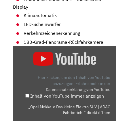
Display
Klimaautomatik
LED-Scheinwerfer
Verkehrszeichenerkennung
180-Grad-Panorama-Rückfahrkamera
„OPEL
MOKKA-
E
DAS
KLEINE
Hier klicken, um den Inhalt von YouTube
ELEKTRO
anzuzeigen.
Erfahre mehr in der
Datenschutzerklärung von YouTube
.
SUV
Inhalt von YouTube immer anzeigen
|
ADAC
„Opel Mokka-e Das kleine Elektro SUV | ADAC
FAHRBERICHT“
Fahrbericht“ direkt öffnen
VON
YOUTUBE