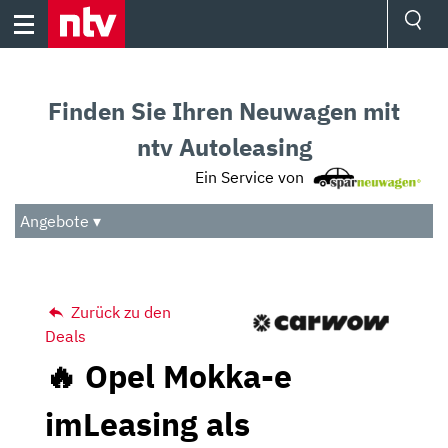
Skip
to
content
Ressorts
Sport
Finden Sie Ihren Neuwagen mit
Börse
Wetter
ntv Autoleasing
TV
Ein Service von
Video
Audio
Angebote ▾
Das Beste
Zurück zu den
Deals
🔥 Opel Mokka-e
imLeasing als