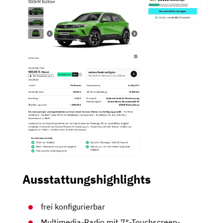
Ausstattungshighlights
frei konfigurierbar
Multimedia-Radio mit 7″-Touchscreen-