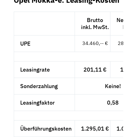
Opel Mokka-e: Leasing-Kosten
Brutto
Netto ex
inkl. MwSt.
MwSt
UPE
34.460,-- €
28.958,-
Leasingrate
201,11 €
169,--
Sonderzahlung
Keine!
Leasingfaktor
0,58
Überführungskosten
1.295,01 €
1.088,2