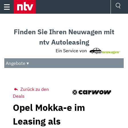
Skip
to
content
Ressorts
Sport
Finden Sie Ihren Neuwagen mit
Börse
Wetter
ntv Autoleasing
TV
Ein Service von
Video
Audio
Angebote ▾
Das Beste
Zurück zu den
Deals
Opel Mokka-e im
Leasing als