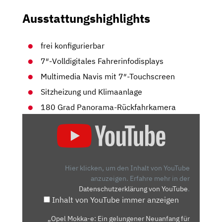
Ausstattungshighlights
frei konfigurierbar
7″-Volldigitales Fahrerinfodisplays
Multimedia Navis mit 7″-Touchscreen
Sitzheizung und Klimaanlage
180 Grad Panorama-Rückfahrkamera
„OPEL
MOKKA-
E:
EIN
GELUNGENER
Hier klicken, um den Inhalt von YouTube
NEUANFANG
anzuzeigen.
Erfahre mehr in der
Datenschutzerklärung von YouTube
.
FÜR
Inhalt von YouTube immer anzeigen
OPEL?
–
„Opel Mokka-e: Ein gelungener Neuanfang für