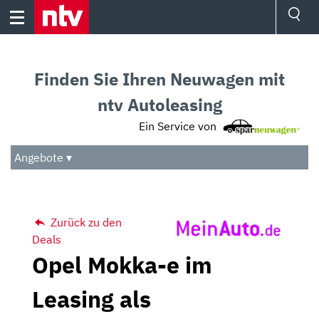
Skip
to
content
Ressorts
Sport
Finden Sie Ihren Neuwagen mit
Börse
Wetter
ntv Autoleasing
TV
Ein Service von
Video
Audio
Angebote ▾
Das Beste
Zurück zu den
Deals
Opel Mokka-e im
Leasing als