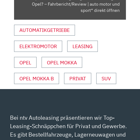
FAHRBERICHT/REVIEW
Opel? – Fahrbericht/Review | auto motor und
|
sport“ direkt öffnen
AUTO
MOTOR
AUTOMATIKGETRIEBE
UND
SPORT“
ELEKTROMOTOR
LEASING
VON
YOUTUBE
ANZEIGEN
OPEL
OPEL MOKKA
OPEL MOKKA B
PRIVAT
SUV
Bei ntv Autoleasing präsentieren wir Top-
Leasing-Schnäppchen für Privat und Gewerbe.
Es gibt Bestellfahrzeuge, Lagerneuwagen und