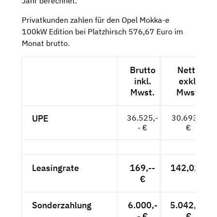
Jahr berechnet.
Privatkunden zahlen für den Opel Mokka-e
100kW Edition bei Platzhirsch 576,67 Euro im
Monat brutto.
Brutto
Netto
inkl.
exkl.
Mwst.
Mwst.
UPE
36.525,-
30.693,--
- €
€
Leasingrate
169,--
142,02 €
€
Sonderzahlung
6.000,-
5.042,02
- €
€