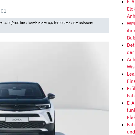
E-A
Ele
:01
Anh
WM-
ts: 4,0 l/100 km • kombiniert: 4,6 l/100 km* • Emissionen:
ihr
Buß
Det
der
Anh
Wis
Lea
Fin
Frü
Fah
E-A
fun
Ele
Fah
und