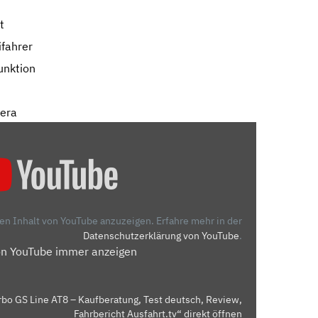
t
ifahrer
unktion
mera
den Inhalt von YouTube anzuzeigen.
Erfahre mehr in der
Datenschutzerklärung von YouTube
.
on YouTube immer anzeigen
bo GS Line AT8 – Kaufberatung, Test deutsch, Review,
Fahrbericht Ausfahrt.tv“ direkt öffnen