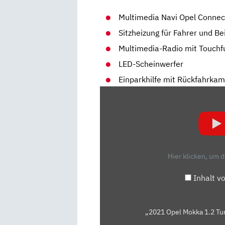
Multimedia Navi Opel Connec
Sitzheizung für Fahrer und Be
Multimedia-Radio mit Touchf
LED-Scheinwerfer
Einparkhilfe mit Rückfahrka
„2021
OPEL
MOKKA
1.2
TURBO
GS
Hier klicken, um 
LINE
AT8
Inhalt v
–
KAUFBERATUNG,
TEST
„2021 Opel Mokka 1.2 Tur
DEUTSCH,