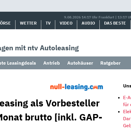
9.08.2026 14:17 Uhr Frankfurt | 13:17 U
BÖRSE
WETTER
TV
VIDEO
AUDIO
DAS BESTE
gen mit ntv Autoleasing
bte Leasingdeals
Antrieb
Autohäuser
Ratgeber
Uns
E-A
asing als Vorbesteller
für
Ele
onat brutto [inkl. GAP-
Dar
Geb