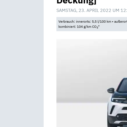
Deckung]
SAMSTAG, 23. APRIL 2022 UM 12
Verbrauch: innerorts: 5,5 l/100 km • außeror
kombiniert: 104 g/km CO
*
2