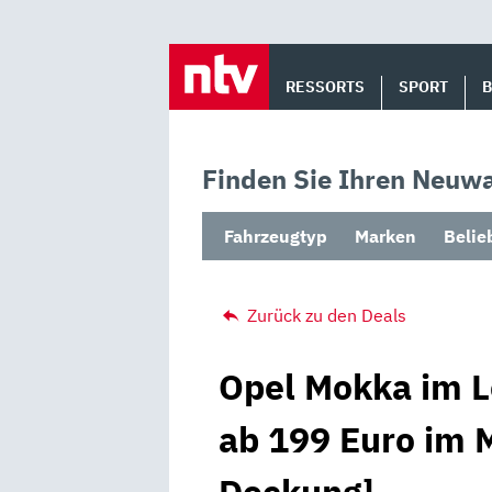
Skip
to
RESSORTS
SPORT
content
Finden Sie Ihren Neuwa
Fahrzeugtyp
Marken
Belie
Zurück zu den Deals
Opel Mokka im Le
ab 199 Euro im M