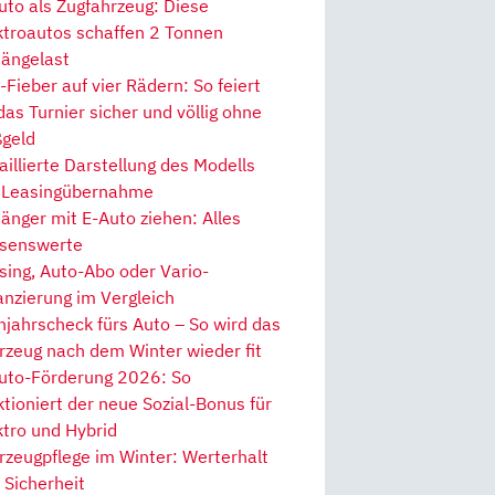
uto als Zugfahrzeug: Diese
ktroautos schaffen 2 Tonnen
ängelast
Fieber auf vier Rädern: So feiert
 das Turnier sicher und völlig ohne
geld
aillierte Darstellung des Modells
 Leasingübernahme
änger mit E-Auto ziehen: Alles
senswerte
sing, Auto-Abo oder Vario-
anzierung im Vergleich
hjahrscheck fürs Auto – So wird das
rzeug nach dem Winter wieder fit
uto-Förderung 2026: So
ktioniert der neue Sozial-Bonus für
ktro und Hybrid
rzeugpflege im Winter: Werterhalt
 Sicherheit