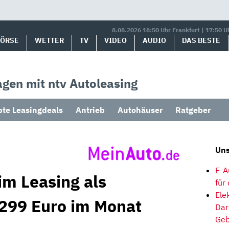
8.08.2026 18:50 Uhr Frankfurt | 17:50 U
BÖRSE
WETTER
TV
VIDEO
AUDIO
DAS BESTE
gen mit ntv Autoleasing
bte Leasingdeals
Antrieb
Autohäuser
Ratgeber
Uns
E-A
im Leasing als
für
Ele
 299 Euro im Monat
Dar
Geb