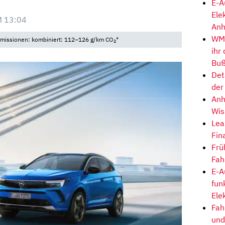
E-A
Ele
M 13:04
Anh
WM-
 Emissionen: kombiniert: 112–126 g/km CO
*
2
ihr
Buß
Det
der
Anh
Wis
Lea
Fin
Frü
Fah
E-A
fun
Ele
Fah
und