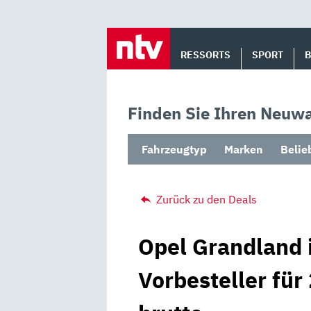
Skip
to
RESSORTS
SPORT
content
Finden Sie Ihren Neuwa
Fahrzeugtyp
Marken
Belie
Zurück zu den Deals
Opel Grandland 
Vorbesteller für