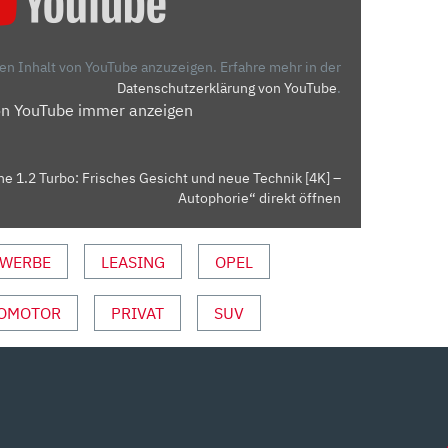
den Inhalt von YouTube anzuzeigen.
Erfahre mehr in der
Datenschutzerklärung von YouTube
.
on YouTube immer anzeigen
e 1.2 Turbo: Frisches Gesicht und neue Technik [4K] –
Autophorie“ direkt öffnen
WERBE
LEASING
OPEL
OMOTOR
PRIVAT
SUV