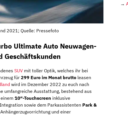
→
nd 2021; Quelle: Pressefoto
urbo Ultimate Auto Neuwagen-
nd Geschäftskunden
andenes
SUV
mit toller Optik, welches ihr bei
hrzeug für
299 Euro im Monat brutto
leasen
dland
wird im Dezember 2022 zu euch nach
eine umfangreiche Ausstattung, bestehend aus
t einem
10″-Touchscreen
inklusive
Integration sowie dem Parkassistenten
Park &
 Anhängerzugvorrichtung und einer