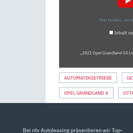
GS
LINE
1.2
Hier klicken, um 
TURBO:
FRISCHES
Inhalt v
GESICHT
UND
NEUE
„2021 Opel Grandland GS Lin
TECHNIK
[4K]
–
AUTOMATIKGETRIEBE
GE
AUTOPHORIE“
VON
OPEL GRANDLAND X
OTT
YOUTUBE
ANZEIGEN
Bei ntv Autoleasing präsentieren wir Top-