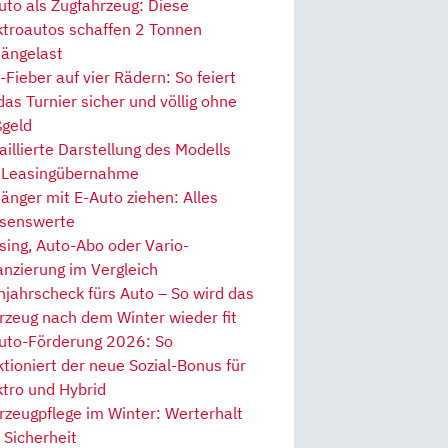
uto als Zugfahrzeug: Diese
ktroautos schaffen 2 Tonnen
ängelast
Fieber auf vier Rädern: So feiert
 das Turnier sicher und völlig ohne
geld
aillierte Darstellung des Modells
 Leasingübernahme
änger mit E-Auto ziehen: Alles
senswerte
sing, Auto-Abo oder Vario-
anzierung im Vergleich
hjahrscheck fürs Auto – So wird das
rzeug nach dem Winter wieder fit
uto-Förderung 2026: So
ktioniert der neue Sozial-Bonus für
ktro und Hybrid
rzeugpflege im Winter: Werterhalt
 Sicherheit