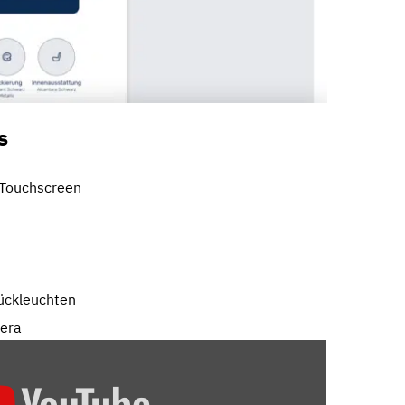
s
-Touchscreen
ückleuchten
mera