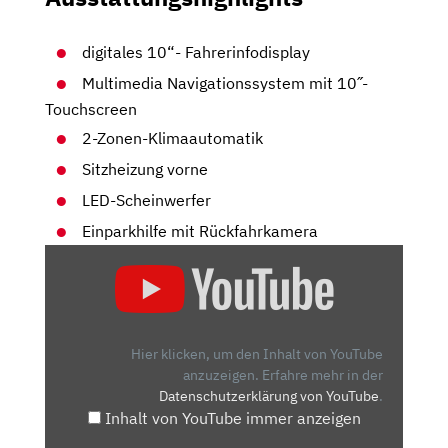
digitales 10“- Fahrerinfodisplay
Multimedia Navigationssystem mit 10˝-
Touchscreen
2-Zonen-Klimaautomatik
Sitzheizung vorne
LED-Scheinwerfer
Einparkhilfe mit Rückfahrkamera
„OPEL
GRANDLAND
IM
TEST
(2025)
Hier klicken, um den Inhalt von YouTube
SO
anzuzeigen.
Erfahre mehr in der
Datenschutzerklärung von YouTube
.
VIEL
Inhalt von YouTube immer anzeigen
SUV
BEKOMMST