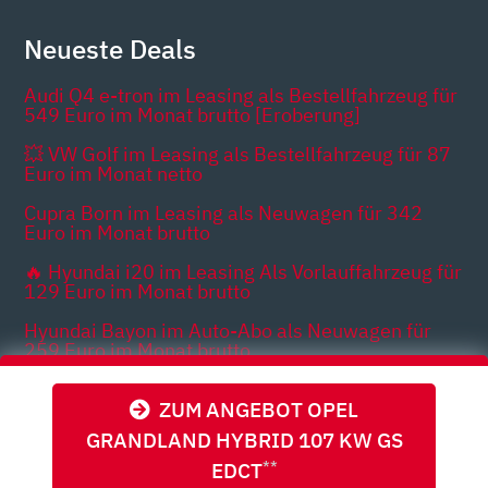
Neueste Deals
Audi Q4 e-tron im Leasing als Bestellfahrzeug für
549 Euro im Monat brutto [Eroberung]
💥 VW Golf im Leasing als Bestellfahrzeug für 87
Euro im Monat netto
Cupra Born im Leasing als Neuwagen für 342
Euro im Monat brutto
🔥 Hyundai i20 im Leasing Als Vorlauffahrzeug für
129 Euro im Monat brutto
Hyundai Bayon im Auto-Abo als Neuwagen für
259 Euro im Monat brutto
Dacia Spring im Leasing als Vorlauffahrzeug für
ZUM ANGEBOT OPEL
89 Euro im Monat brutto
GRANDLAND HYBRID 107 KW GS
EDCT
**