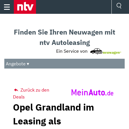
Skip
to
content
Ressorts
Sport
Finden Sie Ihren Neuwagen mit
Börse
Wetter
ntv Autoleasing
TV
Ein Service von
Video
Audio
Angebote ▾
Das Beste
Zurück zu den
Deals
Opel Grandland im
Leasing als