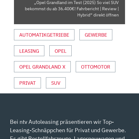
„Opel Grandland im Test (2025) So viel SUV
DU
bekommst du ab 36.400€! Fahrbericht | Review |
AB
Hybrid“ direkt öffnen
36.400€!
FAHRBERICHT
AUTOMATIKGETRIEBE
GEWERBE
|
REVIEW
LEASING
OPEL
|
HYBRID“
VON
OPEL GRANDLAND X
OTTOMOTOR
YOUTUBE
ANZEIGEN
PRIVAT
SUV
Bei ntv Autoleasing präsentieren wir Top-
Leasing-Schnäppchen für Privat und Gewerbe.
Es gibt Bestellfahrzeuge, Lagerneuwagen und