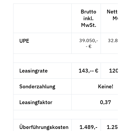
Brutto
Netto exkl
inkl.
MwSt.
MwSt.
UPE
39.050,-
32.815,-- 
- €
Leasingrate
143,-- €
120,17 €
Sonderzahlung
Keine!
Leasingfaktor
0,37
Überführungskosten
1.489,-
1.251,26 