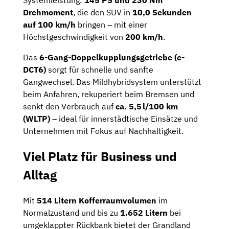
Systemleistung:
145 PS und 230 Nm
Drehmoment
, die den SUV in
10,0 Sekunden
auf 100 km/h
bringen – mit einer
Höchstgeschwindigkeit von
200 km/h
.
Das
6-Gang-Doppelkupplungsgetriebe (e-
DCT6)
sorgt für schnelle und sanfte
Gangwechsel. Das Mildhybridsystem unterstützt
beim Anfahren, rekuperiert beim Bremsen und
senkt den Verbrauch auf
ca. 5,5
l/100 km
(WLTP)
– ideal für innerstädtische Einsätze und
Unternehmen mit Fokus auf Nachhaltigkeit.
Viel Platz für Business und
Alltag
Mit
514 Litern Kofferraumvolumen
im
Normalzustand und bis zu
1.652 Litern
bei
umgeklappter Rückbank bietet der Grandland