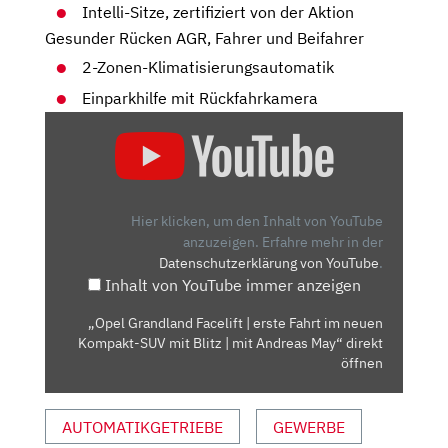
Intelli-Sitze, zertifiziert von der Aktion
Gesunder Rücken AGR, Fahrer und Beifahrer
2-Zonen-Klimatisierungsautomatik
Einparkhilfe mit Rückfahrkamera
„OPEL
GRANDLAND
FACELIFT
|
ERSTE
Hier klicken, um den Inhalt von YouTube
FAHRT
anzuzeigen.
Erfahre mehr in der
Datenschutzerklärung von YouTube
.
IM
Inhalt von YouTube immer anzeigen
NEUEN
KOMPAKT-
„Opel Grandland Facelift | erste Fahrt im neuen
SUV
Kompakt-SUV mit Blitz | mit Andreas May“ direkt
MIT
öffnen
BLITZ
|
AUTOMATIKGETRIEBE
GEWERBE
MIT