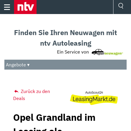
Skip
to
content
Ressorts
Sport
Finden Sie Ihren Neuwagen mit
Börse
Wetter
ntv Autoleasing
TV
Ein Service von
Video
Audio
Angebote ▾
Das Beste
Zurück zu den
Deals
Opel Grandland im