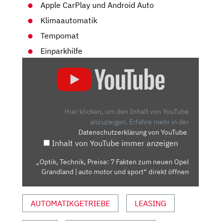
Apple CarPlay und Android Auto
Klimaautomatik
Tempomat
Einparkhilfe
„OPTIK,
TECHNIK,
PREISE:
7
FAKTEN
Hier klicken, um den Inhalt von YouTube
ZUM
anzuzeigen.
Erfahre mehr in der
Datenschutzerklärung von YouTube
.
NEUEN
Inhalt von YouTube immer anzeigen
OPEL
GRANDLAND
„Optik, Technik, Preise: 7 Fakten zum neuen Opel
|
Grandland | auto motor und sport“ direkt öffnen
AUTO
MOTOR
AUTOMATIKGETRIEBE
LEASING
UND
SPORT“