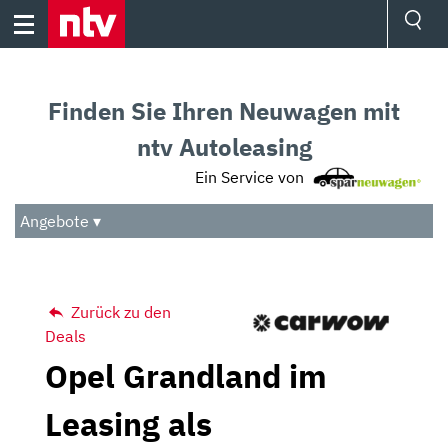
Skip
to
content
Ressorts
Sport
Finden Sie Ihren Neuwagen mit
Börse
Wetter
ntv Autoleasing
TV
Ein Service von
Video
Audio
Angebote ▾
Das Beste
Zurück zu den
Deals
Opel Grandland im
Leasing als