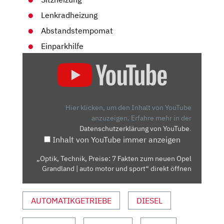
Lenkradheizung
Abstandstempomat
Einparkhilfe
„OPTIK,
TECHNIK,
PREISE:
7
FAKTEN
Hier klicken, um den Inhalt von YouTube
ZUM
anzuzeigen.
Erfahre mehr in der
Datenschutzerklärung von YouTube
.
NEUEN
Inhalt von YouTube immer anzeigen
OPEL
GRANDLAND
„Optik, Technik, Preise: 7 Fakten zum neuen Opel
|
Grandland | auto motor und sport“ direkt öffnen
AUTO
MOTOR
AUTOMATIKGETRIEBE
DIESEL
UND
SPORT“