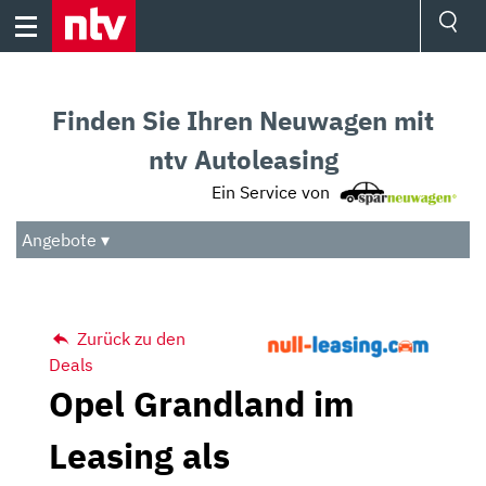
Skip
to
content
Ressorts
Sport
Finden Sie Ihren Neuwagen mit
Börse
Wetter
ntv Autoleasing
TV
Ein Service von
Video
Audio
Angebote ▾
Das Beste
Zurück zu den
Deals
Opel Grandland im
Leasing als