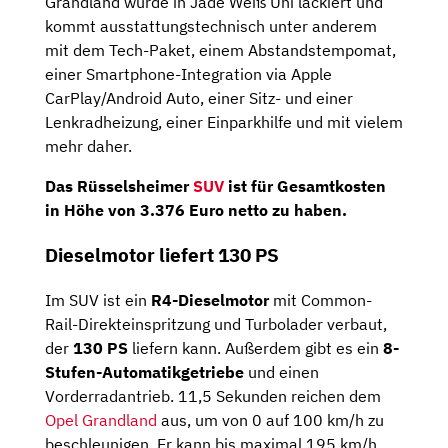
Grandland wurde in Jade Weiß Uni lackiert und
kommt ausstattungstechnisch unter anderem
mit dem Tech-Paket, einem Abstandstempomat,
einer Smartphone-Integration via Apple
CarPlay/Android Auto, einer Sitz- und einer
Lenkradheizung, einer Einparkhilfe und mit vielem
mehr daher.
Das Rüsselsheimer
SUV
ist für Gesamtkosten
in Höhe von
3.376 Euro netto
zu haben.
Dieselmotor liefert 130 PS
Im SUV ist ein
R4-Dieselmotor
mit Common-
Rail-Direkteinspritzung und Turbolader verbaut,
der
130 PS
liefern kann. Außerdem gibt es ein
8-
Stufen-Automatikgetriebe
und einen
Vorderradantrieb. 11,5 Sekunden reichen dem
Opel Grandland
aus, um von 0 auf 100 km/h zu
beschleunigen. Er kann bis maximal 195 km/h