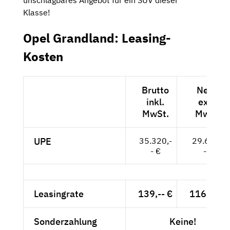
unschlagbares Angebot für ein SUV dieser
Klasse!
Opel Grandland: Leasing-
Kosten
Brutto
Netto
inkl.
exkl.
MwSt.
MwSt.
UPE
35.320,-
29.681,-
- €
- €
Leasingrate
139,-- €
116,81 €
Sonderzahlung
Keine!