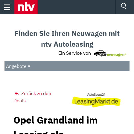
Skip
to
content
Ressorts
Sport
Finden Sie Ihren Neuwagen mit
Börse
Wetter
ntv Autoleasing
TV
Ein Service von
Video
Audio
Angebote ▾
Das Beste
Zurück zu den
Deals
Opel Grandland im