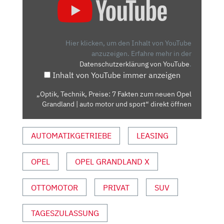
TECHNIK,
PREISE:
7
FAKTEN
Hier klicken, um den Inhalt von YouTube
ZUM
anzuzeigen.
Erfahre mehr in der
Datenschutzerklärung von YouTube
.
NEUEN
Inhalt von YouTube immer anzeigen
OPEL
GRANDLAND
„Optik, Technik, Preise: 7 Fakten zum neuen Opel
|
Grandland | auto motor und sport“ direkt öffnen
AUTO
MOTOR
AUTOMATIKGETRIEBE
LEASING
UND
SPORT“
VON
OPEL
OPEL GRANDLAND X
YOUTUBE
ANZEIGEN
OTTOMOTOR
PRIVAT
SUV
TAGESZULASSUNG