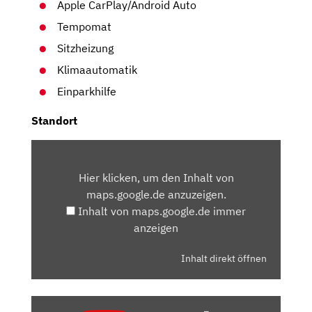
Apple CarPlay/Android Auto
Tempomat
Sitzheizung
Klimaautomatik
Einparkhilfe
Standort
INHALT
VON
Hier klicken, um den Inhalt von
MAPS.GOOGLE.DE
maps.google.de anzuzeigen.
ANZEIGEN
Inhalt von maps.google.de immer
anzeigen
Inhalt direkt öffnen
„OPTIK,