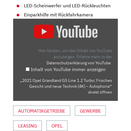
LED-Scheinwerfer und LED-Rückleuchten
Einparkhilfe mit Rückfahrkamera
„2021
OPEL
GRANDLAND
GS
LINE
Hier klicken, um den Inhalt von YouTube
1.2
anzuzeigen.
Erfahre mehr in der
Datenschutzerklärung von YouTube
.
TURBO:
Inhalt von YouTube immer anzeigen
FRISCHES
GESICHT
„2021 Opel Grandland GS Line 1.2 Turbo: Frisches
UND
Gesicht und neue Technik [4K] – Autophorie“
NEUE
direkt öffnen
TECHNIK
[4K]
AUTOMATIKGETRIEBE
GEWERBE
–
AUTOPHORIE“
LEASING
OPEL
VON