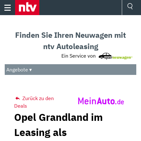
Skip
to
content
Ressorts
Sport
Finden Sie Ihren Neuwagen mit
Börse
Wetter
ntv Autoleasing
TV
Ein Service von
Video
Audio
Angebote ▾
Das Beste
Zurück zu den
Deals
Opel Grandland im
Leasing als