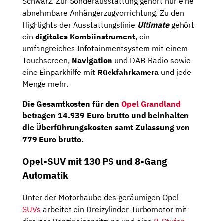
Schwarz. Zur Sonderausstattung gehört nur eine
abnehmbare Anhängerzugvorrichtung. Zu den
Highlights der Ausstattungslinie
Ultimate
gehört
ein
digitales Kombiinstrument
, ein
umfangreiches Infotainmentsystem mit einem
Touchscreen,
Navigation
und DAB-Radio sowie
eine Einparkhilfe mit
Rückfahrkamera
und jede
Menge mehr.
Die
Gesamtkosten
für den
Opel Grandland
betragen
14.939 Euro brutto
und beinhalten
die Überführungskosten samt Zulassung von
779 Euro brutto.
Opel-SUV mit 130 PS und 8-Gang
Automatik
Unter der Motorhaube des geräumigen Opel-
SUVs
arbeitet ein Dreizylinder-Turbomotor mit
direkter Benzineinspritzung und eine
8-Stufen-