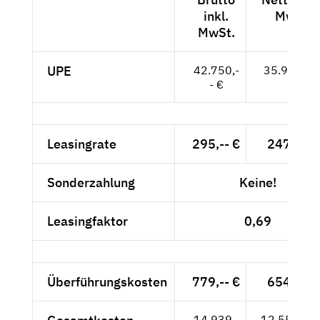
inkl.
MwSt.
MwSt.
UPE
42.750,-
35.924,-- 
- €
Leasingrate
295,-- €
247,90 
Sonderzahlung
Keine!
Leasingfaktor
0,69
Überführungskosten
779,-- €
654,62 
14.939,-
12.553,78