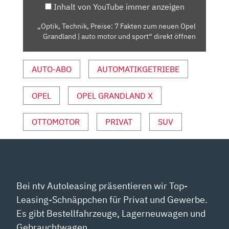
Inhalt von YouTube immer anzeigen
OPEL
GRANDLAND
„Optik, Technik, Preise: 7 Fakten zum neuen Opel
|
Grandland | auto motor und sport“ direkt öffnen
AUTO
MOTOR
AUTO-ABO
AUTOMATIKGETRIEBE
UND
SPORT“
VON
OPEL
OPEL GRANDLAND X
YOUTUBE
ANZEIGEN
OTTOMOTOR
PRIVAT
SUV
Bei ntv Autoleasing präsentieren wir Top-
Leasing-Schnäppchen für Privat und Gewerbe.
Es gibt Bestellfahrzeuge, Lagerneuwagen und
Gebrauchtwagen.