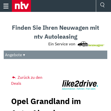
Skip
to
content
Ressorts
Sport
Finden Sie Ihren Neuwagen mit
Börse
Wetter
ntv Autoleasing
TV
Ein Service von
Video
Audio
Angebote ▾
Das Beste
Zurück zu den
Deals
Opel Grandland im