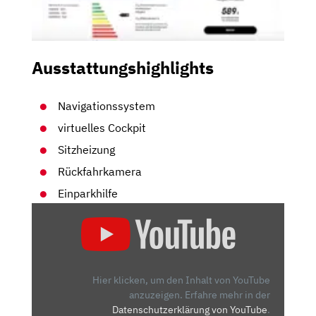
Ausstattungshighlights
Navigationssystem
virtuelles Cockpit
Sitzheizung
Rückfahrkamera
Einparkhilfe
„OPTIK,
TECHNIK,
PREISE:
7
FAKTEN
Hier klicken, um den Inhalt von YouTube
ZUM
anzuzeigen.
Erfahre mehr in der
Datenschutzerklärung von YouTube
.
NEUEN