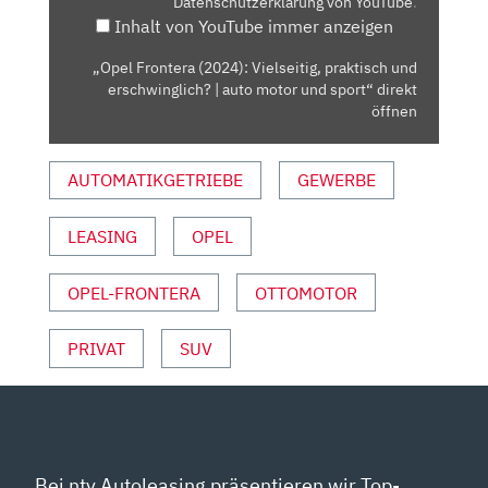
Datenschutzerklärung von YouTube
.
ERSCHWINGLICH?
Inhalt von YouTube immer anzeigen
|
AUTO
„Opel Frontera (2024): Vielseitig, praktisch und
MOTOR
erschwinglich? | auto motor und sport“ direkt
UND
öffnen
SPORT“
VON
AUTOMATIKGETRIEBE
GEWERBE
YOUTUBE
ANZEIGEN
LEASING
OPEL
OPEL-FRONTERA
OTTOMOTOR
PRIVAT
SUV
Bei ntv Autoleasing präsentieren wir Top-