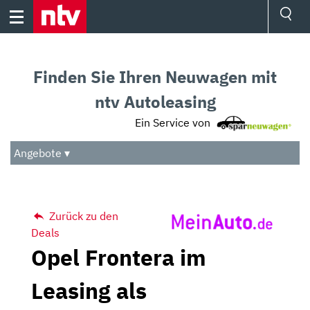
Skip
to
content
Ressorts
Sport
Finden Sie Ihren Neuwagen mit
Börse
Wetter
ntv Autoleasing
TV
Ein Service von
Video
Audio
Angebote ▾
Das Beste
Zurück zu den
Deals
Opel Frontera im
Leasing als