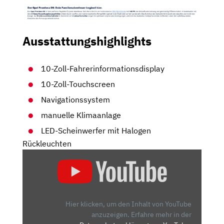
Ausstattungshighlights
10-Zoll-Fahrerinformationsdisplay
10-Zoll-Touchscreen
Navigationssystem
manuelle Klimaanlage
LED-Scheinwerfer mit Halogen
Rückleuchten
„OPEL
FRONTERA
(2024):
VIELSEITIG,
PRAKTISCH
Hier klicken, um den Inhalt von YouTube
UND
anzuzeigen.
Erfahre mehr in der