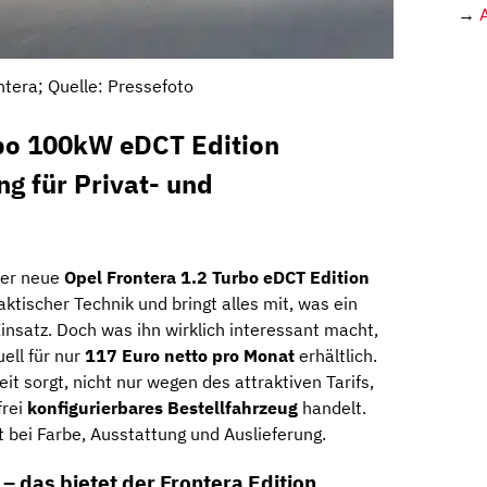
→
ntera; Quelle: Pressefoto
rbo 100kW eDCT Edition
ng für Privat- und
er
neue
Opel
Frontera
1.2
Turbo
eDCT
Edition
aktischer
Technik
und
bringt
alles
mit,
was
ein
insatz
.
Doch
was
ihn
wirklich
interessant
macht,
uell
für
nur
117
Euro
netto
pro
Monat
erhältlich.
eit
sorgt,
nicht
nur
wegen
des
attraktiven
Tarifs,
frei
konfigurierbares
Bestellfahrzeug
handelt.
ät
bei
Farbe,
Ausstattung
und
Auslieferung.
 –
das
bietet
der
Frontera
Edition