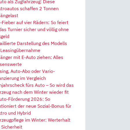
uto als Zugfahrzeug: Diese
ktroautos schaffen 2 Tonnen
ängelast
Fieber auf vier Rädern: So feiert
 das Turnier sicher und völlig ohne
geld
aillierte Darstellung des Modells
 Leasingübernahme
änger mit E-Auto ziehen: Alles
senswerte
sing, Auto-Abo oder Vario-
anzierung im Vergleich
hjahrscheck fürs Auto – So wird das
rzeug nach dem Winter wieder fit
uto-Förderung 2026: So
ktioniert der neue Sozial-Bonus für
ktro und Hybrid
rzeugpflege im Winter: Werterhalt
 Sicherheit