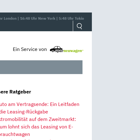
hr London | 16:48 Uhr New York | 5:48 Uhr Tokio
Ein Service von
ere Ratgeber
uto am Vertragsende: Ein Leitfaden
 die Leasing-Rückgabe
ktromobilität auf dem Zweitmarkt:
um lohnt sich das Leasing von E-
rauchtwagen