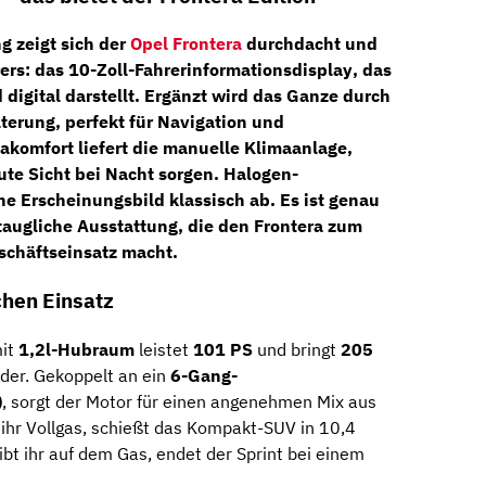
ng
zeigt
sich
der
Opel Frontera
durchdacht
und
ers:
das
10-
Zoll-
Fahrerinformationsdisplay
,
das
d
digital
darstellt.
Ergänzt
wird
das
Ganze
durch
lterung
,
perfekt
für
Navigation
und
makomfort
liefert
die
manuelle
Klimaanlage
,
ute
Sicht
bei
Nacht
sorgen.
Halogen-
che
Erscheinungsbild
klassisch
ab.
Es
ist
genau
staugliche
Ausstattung,
die
den
Frontera
zum
schäftseinsatz
macht.
ichen
Einsatz
m
it
1,2l-Hubraum
leistet
101
PS
und
bringt
205
der.
Gekoppelt
an
ein
6-
Gang-
)
,
sorgt
der
Motor
für
einen
angenehmen
Mix
aus
 ihr Vollgas, schießt das Kompakt-SUV in 10,4
bt ihr auf dem Gas, endet der Sprint bei einem