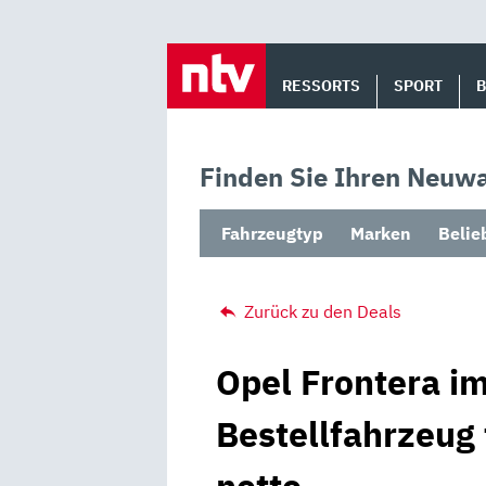
Skip
to
RESSORTS
SPORT
content
Finden Sie Ihren Neuwa
Fahrzeugtyp
Marken
Belie
Zurück zu den Deals
Opel Frontera im
Bestellfahrzeug