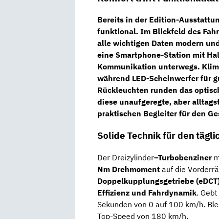
Bereits
in
der
Edition-
Ausstattu
funktional.
Im
Blickfeld
des
Fahr
alle
wichtigen
Daten
modern
un
eine
Smartphone-
Station
mit
Ha
Kommunikation
unterwegs.
Kli
während
LED-
Scheinwerfer
für
g
Rückleuchten
runden
das
optis
diese
unaufgeregte,
aber
alltag
praktischen
Begleiter
für
den
Ge
Solide
Technik
für
den
tägl
Der Dreizylinder
–
Turbobenziner
Nm
Drehmoment
auf
die
Vorderrä
Doppelkupplungsgetriebe (
eDCT
Effizienz
und
Fahrdynamik
. Gebt
Sekunden von 0 auf 100 km/h. Blei
Top-Speed von 180 km/h.