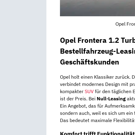
Opel Fro
Opel Frontera 1.2 Tu
Bestellfahrzeug-Leasi
Geschäftskunden
Opel
holt
einen
Klassiker
zurück
.
D
verbindet
modernes
Design
mit
pr
kompakter
SUV
für
den
täglichen
E
ist
der
Preis.
Bei
Null-
Leasing
akt
Ein
Angebot,
das
für
Aufmerksamk
sondern
auch,
weil
es
sich
um
ein
Das
bedeutet
maximale
Flexibilit
Komfort
trifft
Funktionalität