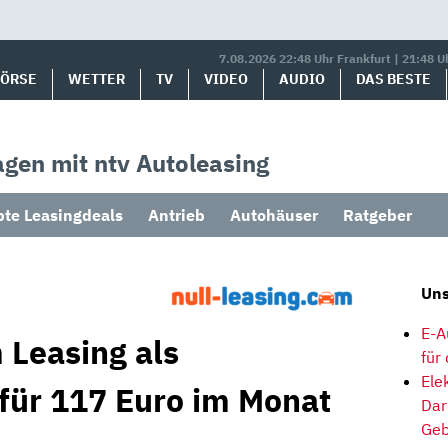
7.08.2026 22:48 Uhr Frankfurt | 21:48 U
BÖRSE
WETTER
TV
VIDEO
AUDIO
DAS BESTE
gen mit ntv Autoleasing
bte Leasingdeals
Antrieb
Autohäuser
Ratgeber
Uns
E-A
 Leasing als
für
Ele
 für 117 Euro im Monat
Dar
Geb