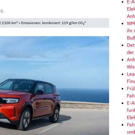
E-A
Ele
06
Anh
WM-
 l/100 km* • Emissionen: kombiniert: 119 g/km CO
*
2
ihr
Buß
Det
der
Anh
Wis
Lea
Fin
Frü
Fah
E-A
fun
Ele
Fah
und