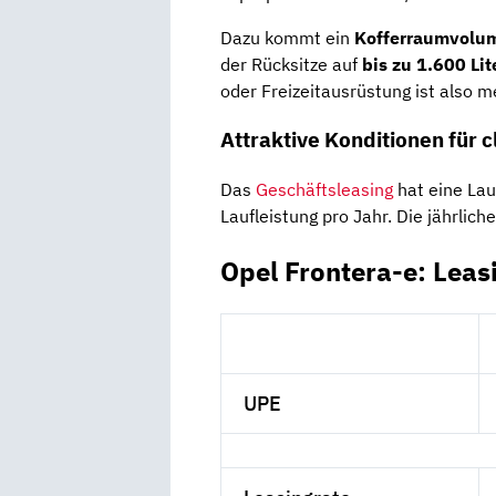
Dazu
kommt
ein
Kofferraumvol
der
Rücksitze
auf
bis
zu
1.600
Lit
oder
Freizeitausrüstung
ist
also
m
Attraktive
Konditionen
für
c
Das
Geschäftsleasing
hat eine Lau
Laufleistung pro Jahr. Die jährlich
Opel Frontera-e: Leas
UPE