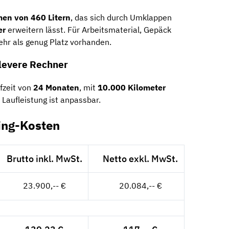
umen
von
460
Litern
,
das
sich
durch
Umklappen
er
erweitern
lässt.
Für
Arbeitsmaterial,
Gepäck
ehr
als
genug
Platz
vorhanden.
levere
Rechner
fzeit von
24 Monaten
, mit
10.000 Kilometer
e Laufleistung ist anpassbar.
ing-Kosten
Brutto inkl. MwSt.
Netto exkl. MwSt.
23.900,-- €
20.084,-- €