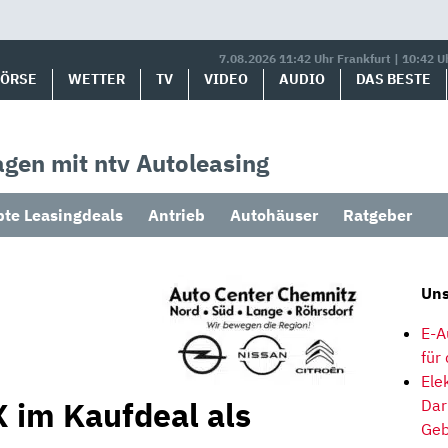
7.08.2026 11:42 Uhr Frankfurt | 10:42 U
BÖRSE
WETTER
TV
VIDEO
AUDIO
DAS BESTE
gen mit ntv Autoleasing
bte Leasingdeals
Antrieb
Autohäuser
Ratgeber
Uns
E-A
für
Ele
X im Kaufdeal als
Dar
Geb