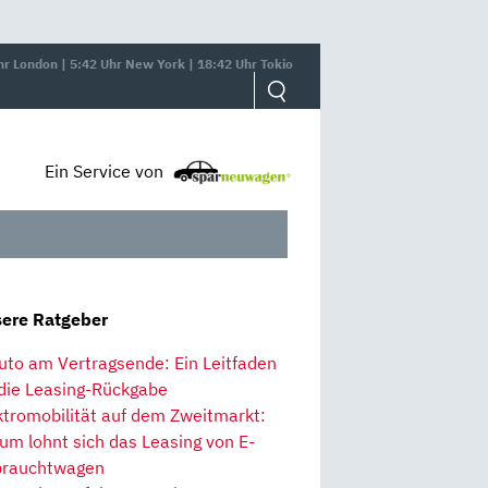
hr London | 5:42 Uhr New York | 18:42 Uhr Tokio
Ein Service von
ere Ratgeber
uto am Vertragsende: Ein Leitfaden
 die Leasing-Rückgabe
ktromobilität auf dem Zweitmarkt:
um lohnt sich das Leasing von E-
rauchtwagen