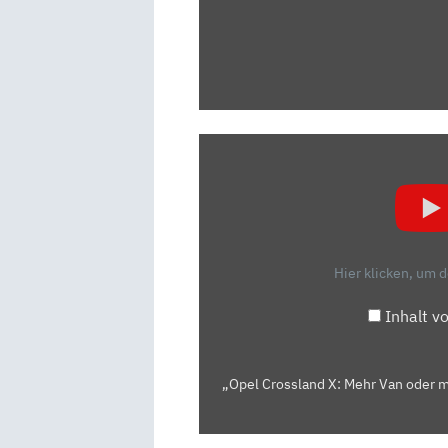
„OPEL
CROSSLAND
X:
MEHR
VAN
ODER
Hier klicken, um 
MEHR
SUV?
Inhalt v
–
TEST/REVIEW
|
„Opel Crossland X: Mehr Van oder m
AUTO
MOTOR