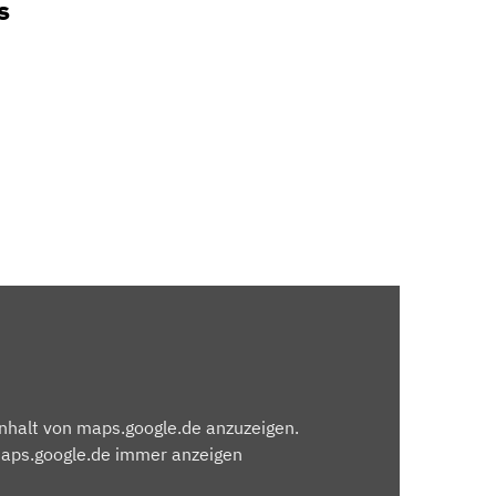
s
Inhalt von maps.google.de anzuzeigen.
maps.google.de immer anzeigen