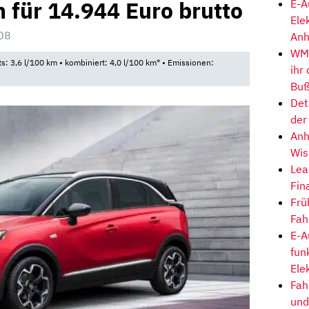
für 14.944 Euro brutto
E-A
Ele
08
Anh
WM-
ts: 3,6 l/100 km • kombiniert: 4,0 l/100 km* • Emissionen:
ihr
Buß
Det
der
Anh
Wis
Lea
Fin
Frü
Fah
E-A
fun
Ele
Fah
und