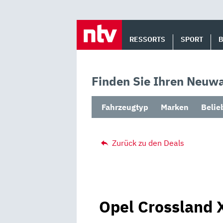
Skip
to
RESSORTS
SPORT
content
Finden Sie Ihren Neuwa
Fahrzeugtyp
Marken
Belie
Zurück zu den Deals
Opel Crossland 