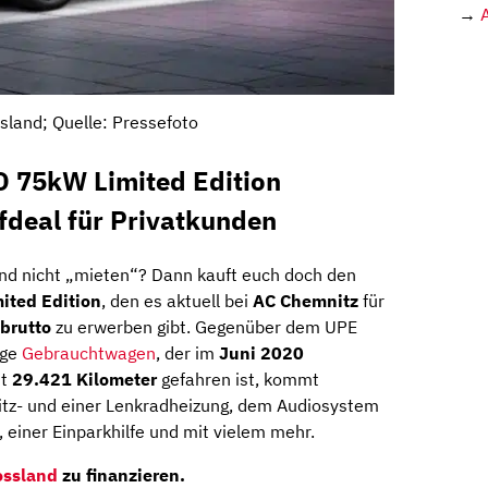
→
sland; Quelle: Pressefoto
D 75kW Limited Edition
deal für Privatkunden
 und nicht „mieten“? Dann kauft euch doch den
ited Edition
, den es aktuell bei
AC Chemnitz
für
 brutto
zu erwerben gibt. Gegenüber dem UPE
nge
Gebrauchtwagen
, der im
Juni 2020
st
29.421 Kilometer
gefahren ist, kommt
Sitz- und einer Lenkradheizung, dem Audiosystem
 einer Einparkhilfe und mit vielem mehr.
ossland
zu finanzieren.