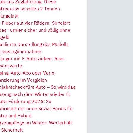
uto als Zugfahrzeug: Diese
ktroautos schaffen 2 Tonnen
ängelast
Fieber auf vier Rädern: So feiert
 das Turnier sicher und völlig ohne
geld
aillierte Darstellung des Modells
 Leasingübernahme
änger mit E-Auto ziehen: Alles
senswerte
sing, Auto-Abo oder Vario-
anzierung im Vergleich
hjahrscheck fürs Auto – So wird das
rzeug nach dem Winter wieder fit
uto-Förderung 2026: So
ktioniert der neue Sozial-Bonus für
ktro und Hybrid
rzeugpflege im Winter: Werterhalt
 Sicherheit