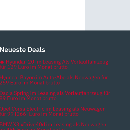
Neueste Deals
🔥 Hyundai i20 im Leasing Als Vorlauffahrzeug
für 129 Euro im Monat brutto
Hyundai Bayon im Auto-Abo als Neuwagen für
259 Euro im Monat brutto
Dacia Spring im Leasing als Vorlauffahrzeug für
89 Euro im Monat brutto
Opel Corsa Electric im Leasing als Neuwagen
für 99 [266] Euro im Monat brutto
BMW X3 xDrive40d im Leasing als Neuwagen
ab 485 Euro im Monat netto