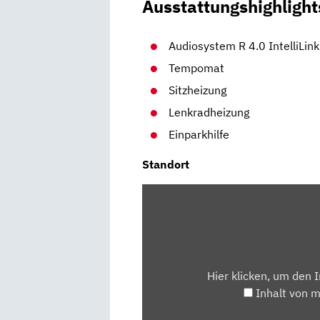
Ausstattungshighlight
Audiosystem R 4.0 IntelliLink
Tempomat
Sitzheizung
Lenkradheizung
Einparkhilfe
Standort
INHALT
VON
MAPS.GOOGLE.DE
ANZEIGEN
Hier klicken, um den 
Inhalt von 