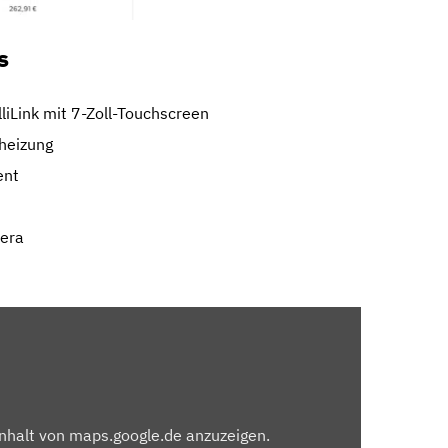
s
liLink mit 7-Zoll-Touchscreen
zheizung
ent
mera
Inhalt von maps.google.de anzuzeigen.