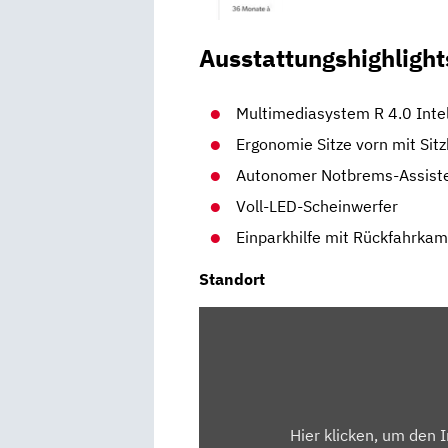
Ausstattungshighlight
Multimediasystem R 4.0 Intel
Ergonomie Sitze vorn mit Sit
Autonomer Notbrems-Assist
Voll-LED-Scheinwerfer
Einparkhilfe mit Rückfahrka
Standort
INHALT
VON
MAPS.GOOGLE.DE
ANZEIGEN
Hier klicken, um den 