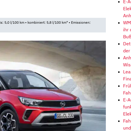
E-A
Ele
Anh
WM-
ts: 5,0 l/100 km • kombiniert: 5,8 l/100 km* • Emissionen:
ihr
Buß
Det
der
Anh
Wis
Lea
Fin
Frü
Fah
E-A
fun
Ele
Fah
und