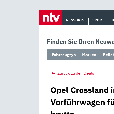
Skip
to
RESSORTS
SPORT
content
Finden Sie Ihren Neuwa
Fahrzeugtyp
Marken
Belie
Zurück zu den Deals
Opel Crossland i
Vorführwagen fü