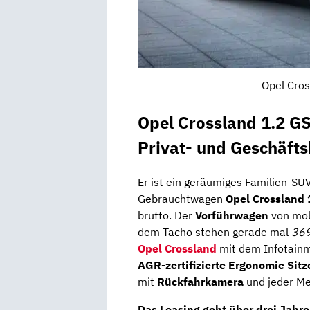
Opel Cros
Opel Crossland 1.2 G
Privat- und Geschäft
Er ist ein geräumiges Familien-SU
Gebrauchtwagen
Opel Crossland 
brutto. Der
Vorführwagen
von mob
dem Tacho stehen gerade mal
369
Opel Crossland
mit dem Infotai
AGR-zertifizierte Ergonomie Sitz
mit
Rückfahrkamera
und jeder M
Das Leasing geht über drei Jahre