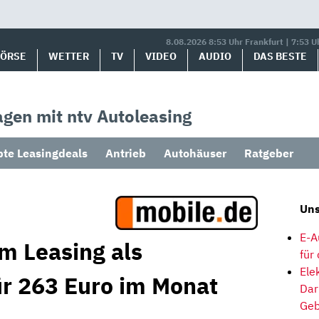
8.08.2026 8:53 Uhr Frankfurt | 7:53 U
BÖRSE
WETTER
TV
VIDEO
AUDIO
DAS BESTE
gen mit ntv Autoleasing
bte Leasingdeals
Antrieb
Autohäuser
Ratgeber
Uns
E-A
m Leasing als
für
Ele
r 263 Euro im Monat
Dar
Geb