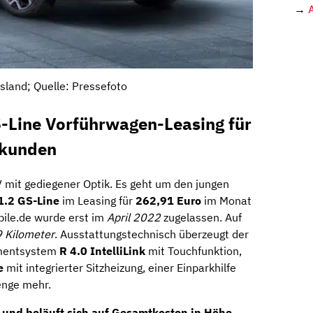
→
sland; Quelle: Pressefoto
S-Line Vorführwagen-Leasing für
skunden
V mit gediegener Optik. Es geht um den jungen
1.2 GS-Line
im Leasing für
262,91
Euro
im Monat
ile.de wurde erst im
April 2022
zugelassen. Auf
 Kilometer
. Ausstattungstechnisch überzeugt der
nmentsystem
R 4.0 IntelliLink
mit Touchfunktion,
e
mit integrierter Sitzheizung, einer Einparkhilfe
enge mehr.
 und beläuft sich auf
Gesamtkosten
in Höhe