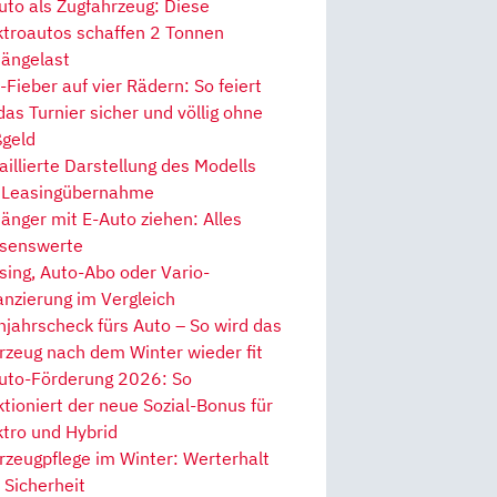
uto als Zugfahrzeug: Diese
ktroautos schaffen 2 Tonnen
ängelast
Fieber auf vier Rädern: So feiert
 das Turnier sicher und völlig ohne
geld
aillierte Darstellung des Modells
 Leasingübernahme
änger mit E-Auto ziehen: Alles
senswerte
sing, Auto-Abo oder Vario-
anzierung im Vergleich
hjahrscheck fürs Auto – So wird das
rzeug nach dem Winter wieder fit
uto-Förderung 2026: So
ktioniert der neue Sozial-Bonus für
ktro und Hybrid
rzeugpflege im Winter: Werterhalt
 Sicherheit