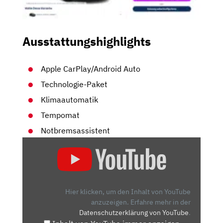
Ausstattungshighlights
Apple CarPlay/Android Auto
Technologie-Paket
Klimaautomatik
Tempomat
Notbremsassistent
„OPEL
CROSSLAND
X:
MEHR
VAN
Hier klicken, um den Inhalt von YouTube
ODER
anzuzeigen.
Erfahre mehr in der
Datenschutzerklärung von YouTube
.
MEHR