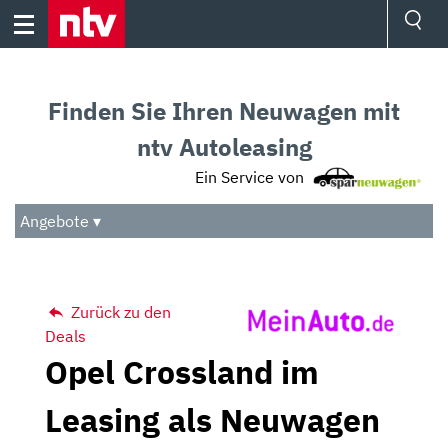
Skip
to
content
Ressorts
Sport
Finden Sie Ihren Neuwagen mit
Börse
Wetter
ntv Autoleasing
TV
Ein Service von
Video
Audio
Angebote ▾
Das Beste
Zurück zu den
Deals
Opel Crossland im
Leasing als Neuwagen