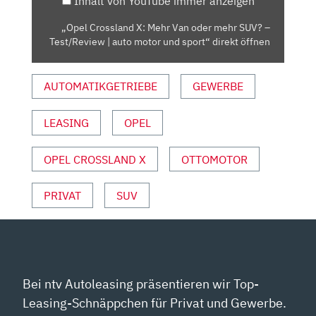
Inhalt von YouTube immer anzeigen
SUV?
–
„Opel Crossland X: Mehr Van oder mehr SUV? –
TEST/REVIEW
Test/Review | auto motor und sport“ direkt öffnen
|
AUTO
AUTOMATIKGETRIEBE
GEWERBE
MOTOR
UND
SPORT“
LEASING
OPEL
VON
YOUTUBE
OPEL CROSSLAND X
OTTOMOTOR
ANZEIGEN
PRIVAT
SUV
Bei ntv Autoleasing präsentieren wir Top-
Leasing-Schnäppchen für Privat und Gewerbe.