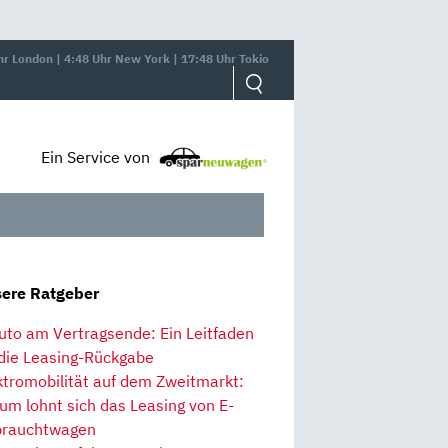
hr London | 4:48 Uhr New York | 17:48 Uhr Tokio
Ein Service von
ere Ratgeber
uto am Vertragsende: Ein Leitfaden
 die Leasing-Rückgabe
ktromobilität auf dem Zweitmarkt:
um lohnt sich das Leasing von E-
rauchtwagen