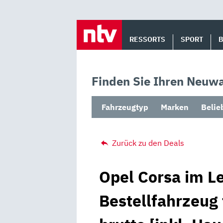
Skip
to
RESSORTS
SPORT
content
Finden Sie Ihren Neuwa
Fahrzeugtyp
Marken
Belie
Zurück zu den Deals
Opel Corsa im Le
Bestellfahrzeug