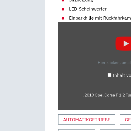
LED-Scheinwerfer
Einparkhilfe mit Rückfahrka
„2019
OPEL
CORSA
F
1.2
TURBO
Hier klicken, um 
8AT
GS
Inhalt v
LINE
–
KAUFBERATUNG,
„2019 Opel Corsa F 1.2 Tu
TEST
DEUTSCH,
REVIEW,
AUTOMATIKGETRIEBE
GE
FAHRBERICHT
AUSFAHRTTV“