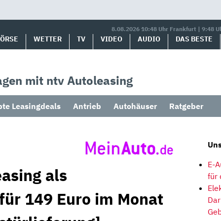
8.08.2026 10:48 Uhr Frankfurt | 9:48 U
BÖRSE
WETTER
TV
VIDEO
AUDIO
DAS BESTE
gen mit ntv Autoleasing
bte Leasingdeals
Antrieb
Autohäuser
Ratgeber
Uns
E-A
asing als
für
Ele
 für 149 Euro im Monat
Dar
Geb