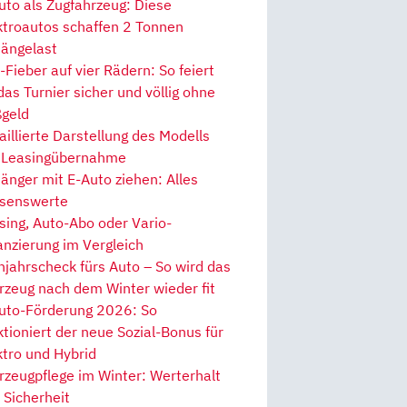
uto als Zugfahrzeug: Diese
ktroautos schaffen 2 Tonnen
ängelast
Fieber auf vier Rädern: So feiert
 das Turnier sicher und völlig ohne
geld
aillierte Darstellung des Modells
 Leasingübernahme
änger mit E-Auto ziehen: Alles
senswerte
sing, Auto-Abo oder Vario-
anzierung im Vergleich
hjahrscheck fürs Auto – So wird das
rzeug nach dem Winter wieder fit
uto-Förderung 2026: So
ktioniert der neue Sozial-Bonus für
ktro und Hybrid
rzeugpflege im Winter: Werterhalt
 Sicherheit