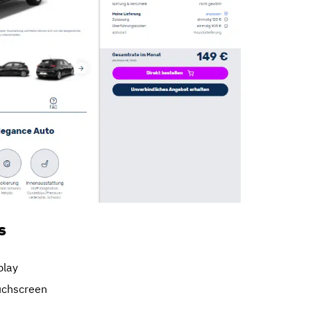
s
play
uchscreen