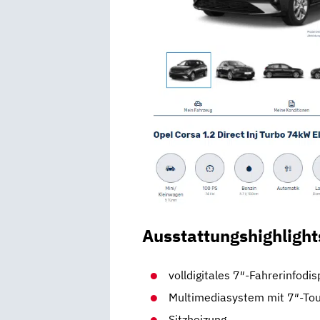
Ausstattungshighlight
volldigitales 7″-Fahrerinfodis
Multimediasystem mit 7″-To
Sitzheizung