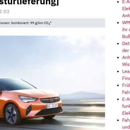
stürlieferung]
E-A
Ele
1:02
Anh
WM-
sionen: kombiniert: 99 g/km CO
*
2
ihr
Buß
Det
der
Anh
Wis
Lea
Fin
Frü
Fah
E-A
fun
Ele
Fah
und