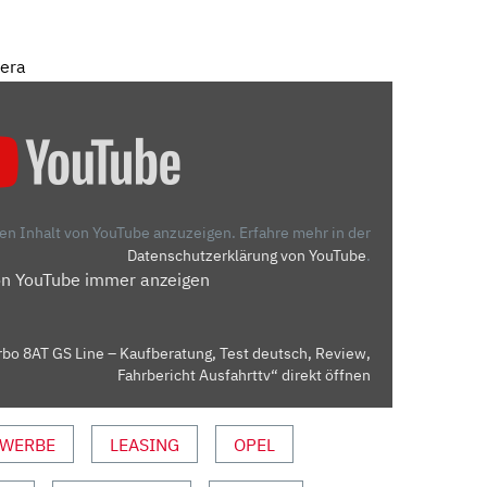
mera
den Inhalt von YouTube anzuzeigen.
Erfahre mehr in der
Datenschutzerklärung von YouTube
.
on YouTube immer anzeigen
rbo 8AT GS Line – Kaufberatung, Test deutsch, Review,
Fahrbericht Ausfahrttv“ direkt öffnen
WERBE
LEASING
OPEL