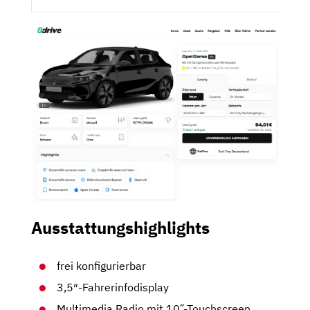
Ausstattungshighlights
frei konfigurierbar
3,5″-Fahrerinfodisplay
Multimedia Radio mit 10˝-Touchscreen