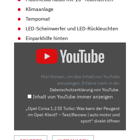
Klimaanlage
Tempomat
LED-Scheinwerfer und LED-Rückleuchten
Einparkhilfe hinten
„OPEL
CORSA
1.2
DI
TURBO:
Hier klicken, um den Inhalt von YouTube
WAS
anzuzeigen.
Erfahre mehr in der
Datenschutzerklärung von YouTube
.
KANN
Inhalt von YouTube immer anzeigen
DER
PEUGEOT
„Opel Corsa 1.2 DI Turbo: Was kann der Peugeot
IM
im Opel-Kleid? – Test/Review | auto motor und
OPEL-
sport“ direkt öffnen
KLEID?
–