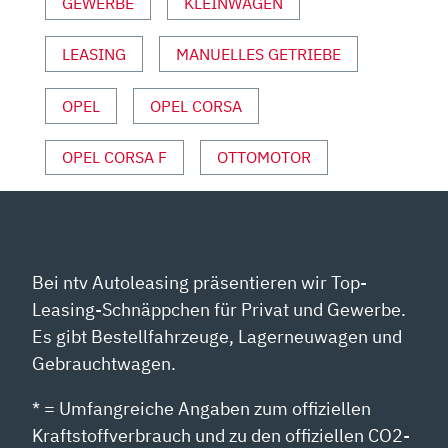
GEWERBE
KLEINWAGEN
TEST/REVIEW
|
LEASING
MANUELLES GETRIEBE
AUTO
MOTOR
UND
OPEL
OPEL CORSA
SPORT“
VON
OPEL CORSA F
OTTOMOTOR
YOUTUBE
ANZEIGEN
Bei ntv Autoleasing präsentieren wir Top-
Leasing-Schnäppchen für Privat und Gewerbe.
Es gibt Bestellfahrzeuge, Lagerneuwagen und
Gebrauchtwagen.
* = Umfangreiche Angaben zum offiziellen
Kraftstoffverbrauch und zu den offiziellen CO2-