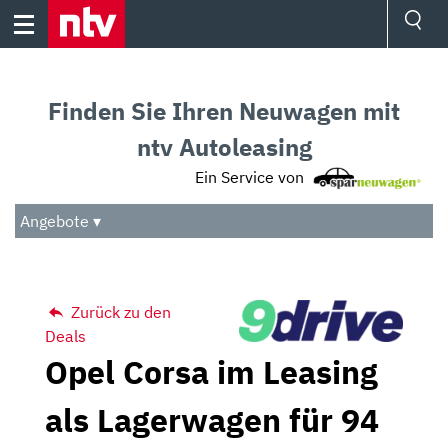
Skip
to
content
Ressorts
Sport
Finden Sie Ihren Neuwagen mit
Börse
Wetter
ntv Autoleasing
TV
Ein Service von
Video
Audio
Angebote ▾
Das Beste
Zurück zu den
Deals
Opel Corsa im Leasing
als Lagerwagen für 94