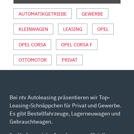
KLEID?
–
AUTOMATIKGETRIEBE
GEWERBE
TEST/REVIEW
|
KLEINWAGEN
LEASING
OPEL
AUTO
MOTOR
UND
OPEL CORSA
OPEL CORSA F
SPORT“
VON
OTTOMOTOR
PRIVAT
YOUTUBE
ANZEIGEN
Bei ntv Autoleasing präsentieren wir Top-
Leasing-Schnäppchen für Privat und Gewerbe.
Es gibt Bestellfahrzeuge, Lagerneuwagen und
Gebrauchtwagen.