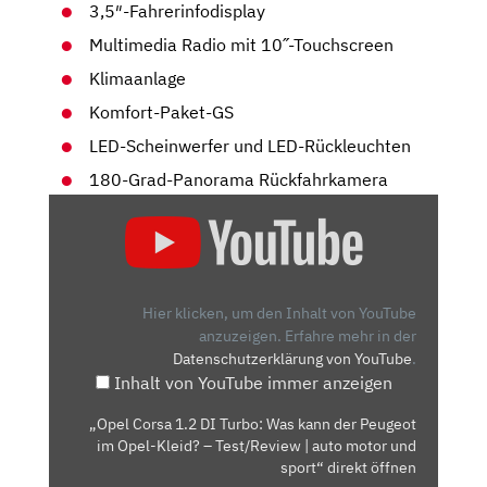
3,5″-Fahrerinfodisplay
Multimedia Radio mit 10˝-Touchscreen
Klimaanlage
Komfort-Paket-GS
LED-Scheinwerfer und LED-Rückleuchten
180-Grad-Panorama Rückfahrkamera
„OPEL
CORSA
1.2
DI
TURBO:
Hier klicken, um den Inhalt von YouTube
WAS
anzuzeigen.
Erfahre mehr in der
Datenschutzerklärung von YouTube
.
KANN
Inhalt von YouTube immer anzeigen
DER
PEUGEOT
„Opel Corsa 1.2 DI Turbo: Was kann der Peugeot
IM
im Opel-Kleid? – Test/Review | auto motor und
OPEL-
sport“ direkt öffnen