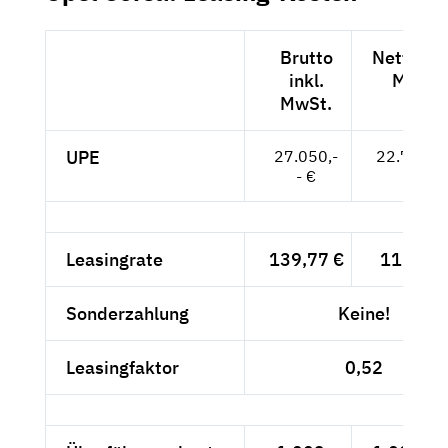
Brutto
Netto exk
inkl.
MwSt.
MwSt.
UPE
27.050,-
22.731,--
- €
Leasingrate
139,77 €
117,45 
Sonderzahlung
Keine!
Leasingfaktor
0,52