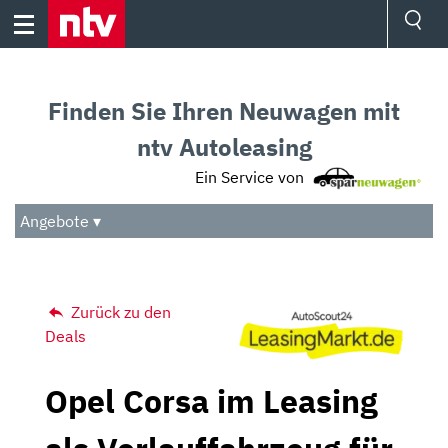
Skip
to
content
Ressorts
Sport
Finden Sie Ihren Neuwagen mit
Börse
Wetter
ntv Autoleasing
TV
Ein Service von
Video
Audio
Angebote ▾
Das Beste
Zurück zu den
Deals
Opel Corsa im Leasing