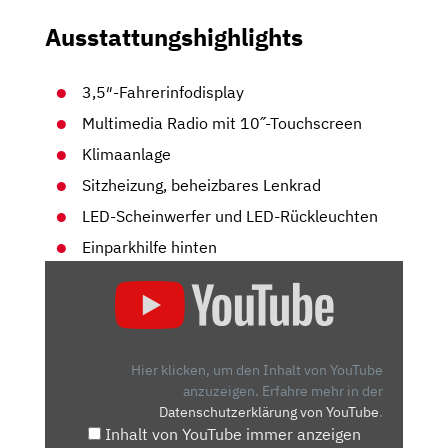
Ausstattungshighlights
3,5″-Fahrerinfodisplay
Multimedia Radio mit 10˝-Touchscreen
Klimaanlage
Sitzheizung, beheizbares Lenkrad
LED-Scheinwerfer und LED-Rückleuchten
Einparkhilfe hinten
„OPEL
CORSA
1.2
DI
TURBO:
Hier klicken, um den Inhalt von YouTube
WAS
anzuzeigen.
Erfahre mehr in der
Datenschutzerklärung von YouTube
.
KANN
Inhalt von YouTube immer anzeigen
DER