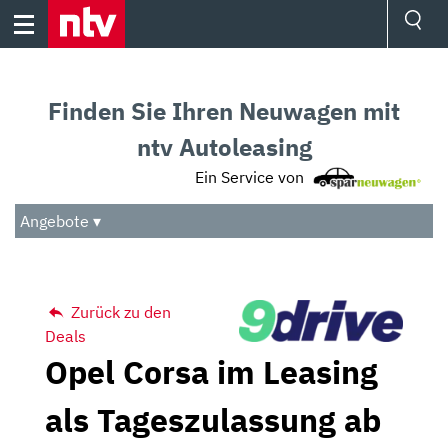
Skip
to
content
Ressorts
Sport
Finden Sie Ihren Neuwagen mit
Börse
Wetter
ntv Autoleasing
TV
Ein Service von
Video
Audio
Angebote ▾
Das Beste
Zurück zu den
Deals
Opel Corsa im Leasing
als Tageszulassung ab