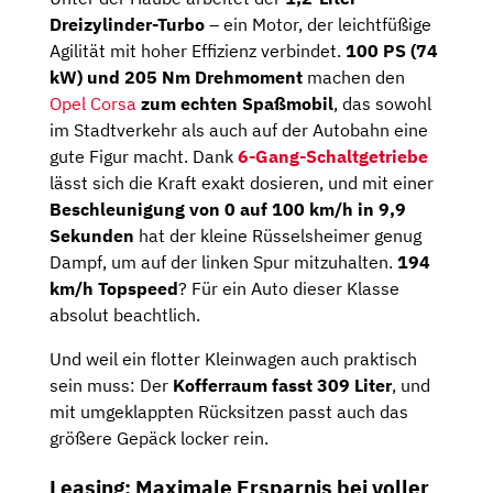
Dreizylinder-Turbo
– ein Motor, der leichtfüßige
Agilität mit hoher Effizienz verbindet.
100 PS (74
kW) und 205 Nm Drehmoment
machen den
Opel Corsa
zum echten Spaßmobil
, das sowohl
im Stadtverkehr als auch auf der Autobahn eine
gute Figur macht. Dank
6-Gang-Schaltgetriebe
lässt sich die Kraft exakt dosieren, und mit einer
Beschleunigung von 0 auf 100 km/h in 9,9
Sekunden
hat der kleine Rüsselsheimer genug
Dampf, um auf der linken Spur mitzuhalten.
194
km/h Topspeed
? Für ein Auto dieser Klasse
absolut beachtlich.
Und weil ein flotter Kleinwagen auch praktisch
sein muss: Der
Kofferraum fasst 309 Liter
, und
mit umgeklappten Rücksitzen passt auch das
größere Gepäck locker rein.
Leasing: Maximale Ersparnis bei voller