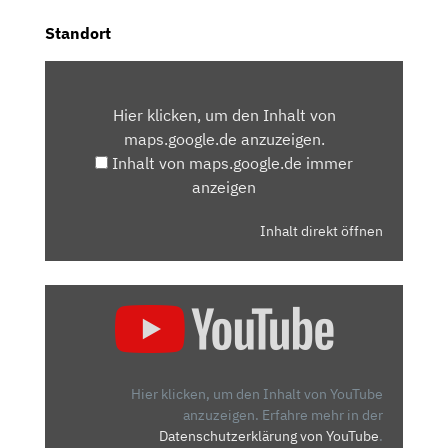
Standort
INHALT
VON
Hier klicken, um den Inhalt von
MAPS.GOOGLE.DE
maps.google.de anzuzeigen.
ANZEIGEN
Inhalt von maps.google.de immer
anzeigen
Inhalt direkt öffnen
„OPEL
CORSA
FACELIFT
(2024):
ASSISTENZSYSTEME
Hier klicken, um den Inhalt von YouTube
&
anzuzeigen.
Erfahre mehr in der
Datenschutzerklärung von YouTube
.
TECH-