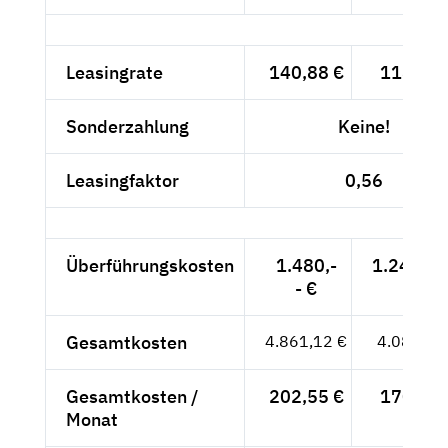
Leasingrate
140,88 €
118,39 
Sonderzahlung
Keine!
Leasingfaktor
0,56
Überführungskosten
1.480,-
1.243,70
- €
Gesamtkosten
4.861,12 €
4.084,97
Gesamtkosten /
202,55 €
170,21 
Monat