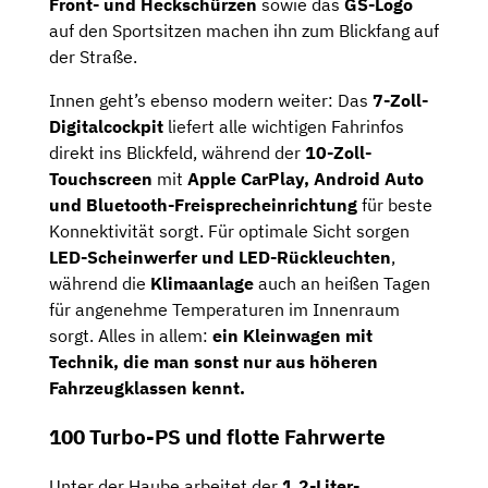
Front- und Heckschürzen
sowie das
GS-Logo
auf den Sportsitzen machen ihn zum Blickfang auf
der Straße.
Innen geht’s ebenso modern weiter: Das
7-Zoll-
Digitalcockpit
liefert alle wichtigen Fahrinfos
direkt ins Blickfeld, während der
10-Zoll-
Touchscreen
mit
Apple CarPlay, Android Auto
und Bluetooth-Freisprecheinrichtung
für beste
Konnektivität sorgt. Für optimale Sicht sorgen
LED-Scheinwerfer und LED-Rückleuchten
,
während die
Klimaanlage
auch an heißen Tagen
für angenehme Temperaturen im Innenraum
sorgt. Alles in allem:
ein Kleinwagen mit
Technik, die man sonst nur aus höheren
Fahrzeugklassen kennt.
100 Turbo-PS und flotte Fahrwerte
Unter der Haube arbeitet der
1,2-Liter-