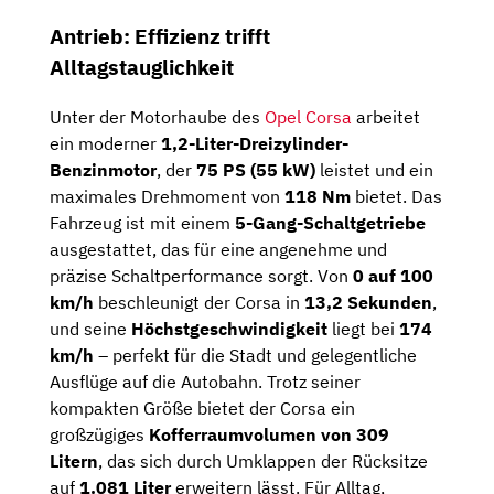
Antrieb: Effizienz trifft
Alltagstauglichkeit
Unter der Motorhaube des
Opel Corsa
arbeitet
ein moderner
1,2-Liter-Dreizylinder-
Benzinmotor
, der
75 PS (55 kW)
leistet und ein
maximales Drehmoment von
118 Nm
bietet. Das
Fahrzeug ist mit einem
5-Gang-Schaltgetriebe
ausgestattet, das für eine angenehme und
präzise Schaltperformance sorgt. Von
0 auf 100
km/h
beschleunigt der Corsa in
13,2 Sekunden
,
und seine
Höchstgeschwindigkeit
liegt bei
174
km/h
– perfekt für die Stadt und gelegentliche
Ausflüge auf die Autobahn. Trotz seiner
kompakten Größe bietet der Corsa ein
großzügiges
Kofferraumvolumen von 309
Litern
, das sich durch Umklappen der Rücksitze
auf
1.081 Liter
erweitern lässt. Für Alltag,