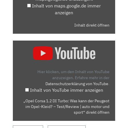
Inhalt von maps.google.de immer
anzeigen
Inhalt direkt öffnen
„OPEL
CORSA
1.2
DI
TURBO:
Hier klicken, um den Inhalt von YouTube
WAS
anzuzeigen.
Erfahre mehr in der
Datenschutzerklärung von YouTube
.
KANN
Inhalt von YouTube immer anzeigen
DER
PEUGEOT
„Opel Corsa 1.2 DI Turbo: Was kann der Peugeot
IM
im Opel-Kleid? – Test/Review | auto motor und
OPEL-
sport“ direkt öffnen
KLEID?
–