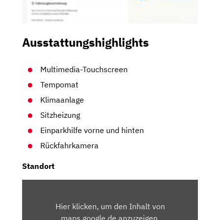
Ausstattungshighlights
Multimedia-Touchscreen
Tempomat
Klimaanlage
Sitzheizung
Einparkhilfe vorne und hinten
Rückfahrkamera
Standort
INHALT
VON
Hier klicken, um den Inhalt von
MAPS.GOOGLE.DE
maps.google.de anzuzeigen.
ANZEIGEN