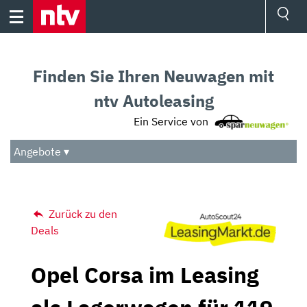
Skip
to
content
Ressorts
Sport
Finden Sie Ihren Neuwagen mit
Börse
Wetter
ntv Autoleasing
TV
Ein Service von
Video
Audio
Angebote ▾
Das Beste
Zurück zu den
Deals
Opel Corsa im Leasing