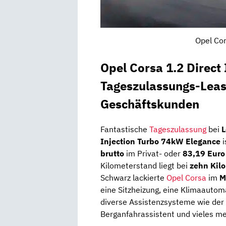
Opel Cor
Opel Corsa 1.2 Direct
Tageszulassungs-Leasi
Geschäftskunden
Fantastische
Tageszulassung
bei
L
Injection Turbo 74kW Elegance
i
brutto
im Privat- oder
83,19 Euro
Kilometerstand liegt bei
zehn Kil
Schwarz lackierte
Opel Corsa
im
M
eine Sitzheizung, eine Klimaautoma
diverse Assistenzsysteme wie der 
Berganfahrassistent und vieles me