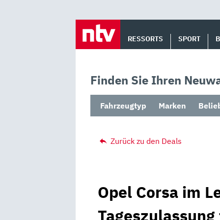
Skip
to
RESSORTS
SPORT
content
Finden Sie Ihren Neuwa
Fahrzeugtyp
Marken
Belie
Zurück zu den Deals
Opel Corsa im Le
Tageszulassung 