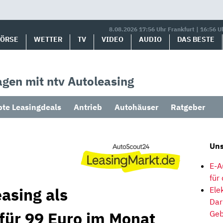
8.08.2026 17:56 Uhr Frankfurt | 16:56 U
BÖRSE
WETTER
TV
VIDEO
AUDIO
DAS BESTE
gen mit ntv Autoleasing
bte Leasingdeals
Antrieb
Autohäuser
Ratgeber
Uns
E-A
für
asing als
Ele
Dar
für 99 Euro im Monat
Geb