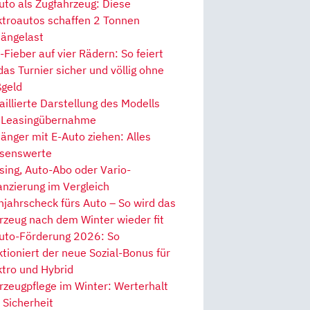
uto als Zugfahrzeug: Diese
ktroautos schaffen 2 Tonnen
ängelast
Fieber auf vier Rädern: So feiert
 das Turnier sicher und völlig ohne
geld
aillierte Darstellung des Modells
 Leasingübernahme
änger mit E-Auto ziehen: Alles
senswerte
sing, Auto-Abo oder Vario-
anzierung im Vergleich
hjahrscheck fürs Auto – So wird das
rzeug nach dem Winter wieder fit
uto-Förderung 2026: So
ktioniert der neue Sozial-Bonus für
ktro und Hybrid
rzeugpflege im Winter: Werterhalt
 Sicherheit