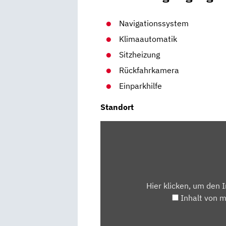
Navigationssystem
Klimaautomatik
Sitzheizung
Rückfahrkamera
Einparkhilfe
Standort
INHALT
VON
MAPS.GOOGLE.DE
ANZEIGEN
Hier klicken, um den 
Inhalt von 