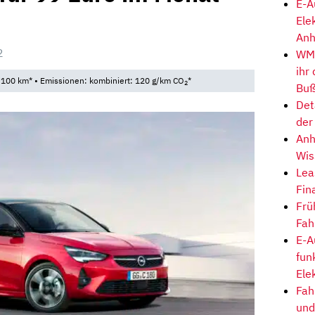
E-A
Ele
Anh
2
WM-
ihr
/100 km* • Emissionen: kombiniert: 120 g/km CO
*
2
Buß
Det
der
Anh
Wis
Lea
Fin
Frü
Fah
E-A
fun
Ele
Fah
und