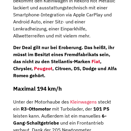
bekommt den Kleinwagen in Rekord Rot Metallic
lackiert und ausstattungstechnisch mit einer
Smartphone-Integration via Apple CarPlay und
Android Auto, einer Sitz- und einer
Lenkradheizung, einer Einparkhilfe,
Allwetterreifen und mit vielem mehr.
Der Deal gilt nur bei Eroberung. Das heißt, ihr
müsst im Besitzt eines Fremdfabrikats sein,
das nicht zu den Stellantis-Marken
Fiat
,
Chrysler,
Peugeot
, Citroen, DS, Dodge und Alfa
Romeo gehört.
Maximal 194 km/h
Unter der Motorhaube des
Kleinwagens
steckt
ein
R3-Ottomotor
mit Turbolader, der
101 PS
leisten kann. Außerdem ist ein manuelles
6-
Gang-Schaltgetriebe
und ein Frontantrieb
verbaut. Dank der 205 Newtonmeter