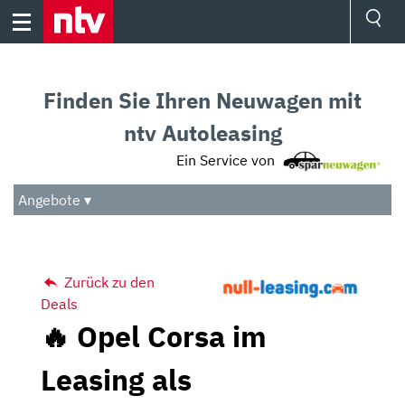
Skip
to
content
Ressorts
Sport
Finden Sie Ihren Neuwagen mit
Börse
Wetter
ntv Autoleasing
TV
Ein Service von
Video
Audio
Angebote ▾
Das Beste
Zurück zu den
Deals
🔥 Opel Corsa im
Leasing als