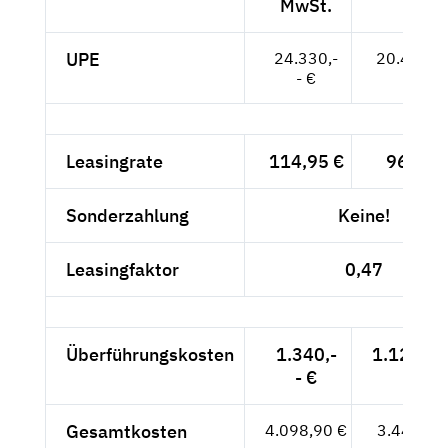
MwSt.
UPE
24.330,-
20.445,--
- €
Leasingrate
114,95 €
96,60 
Sonderzahlung
Keine!
Leasingfaktor
0,47
Überführungskosten
1.340,-
1.126,05
- €
Gesamtkosten
4.098,90 €
3.444,45