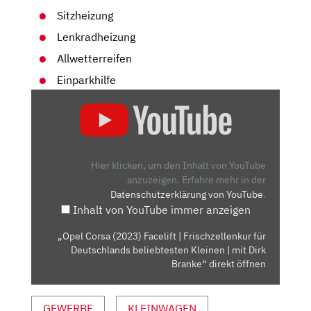
Sitzheizung
Lenkradheizung
Allwetterreifen
Einparkhilfe
„OPEL
CORSA
(2023)
FACELIFT
|
Hier klicken, um den Inhalt von YouTube
FRISCHZELLENKUR
anzuzeigen.
Erfahre mehr in der
Datenschutzerklärung von YouTube
.
FÜR
Inhalt von YouTube immer anzeigen
DEUTSCHLANDS
BELIEBTESTEN
„Opel Corsa (2023) Facelift | Frischzellenkur für
KLEINEN
Deutschlands beliebtesten Kleinen | mit Dirk
|
Branke“ direkt öffnen
MIT
DIRK
GEWERBE
KLEINWAGEN