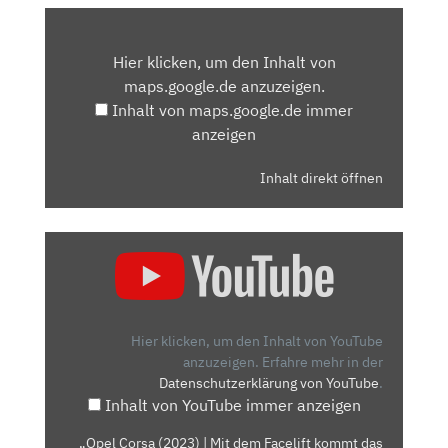
INHALT
VON
Hier klicken, um den Inhalt von
MAPS.GOOGLE.DE
maps.google.de anzuzeigen.
ANZEIGEN
Inhalt von maps.google.de immer
anzeigen
Inhalt direkt öffnen
„OPEL
CORSA
(2023)
|
MIT
Hier klicken, um den Inhalt von YouTube
DEM
anzuzeigen.
Erfahre mehr in der
Datenschutzerklärung von YouTube
.
FACELIFT
Inhalt von YouTube immer anzeigen
KOMMT
DAS
„Opel Corsa (2023) | Mit dem Facelift kommt das