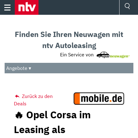
Skip
to
content
Ressorts
Sport
Finden Sie Ihren Neuwagen mit
Börse
Wetter
ntv Autoleasing
TV
Ein Service von
Video
Audio
Angebote ▾
Das Beste
Zurück zu den
Deals
🔥 Opel Corsa im
Leasing als