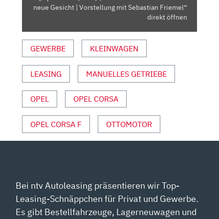
NEUE
neue Gesicht | Vorstellung mit Sebastian Friemel“
GESICHT
direkt öffnen
|
VORSTELLUNG
GEWERBE
KLEINWAGEN
MIT
SEBASTIAN
LEASING
MANUELLES GETRIEBE
FRIEMEL“
VON
YOUTUBE
OPEL
OPEL CORSA
ANZEIGEN
OPEL CORSA F
OTTOMOTOR
Bei ntv Autoleasing präsentieren wir Top-
Leasing-Schnäppchen für Privat und Gewerbe.
Es gibt Bestellfahrzeuge, Lagerneuwagen und