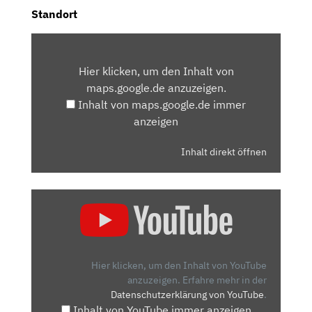
Standort
INHALT
VON
Hier klicken, um den Inhalt von
MAPS.GOOGLE.DE
maps.google.de anzuzeigen.
ANZEIGEN
Inhalt von maps.google.de immer
anzeigen
Inhalt direkt öffnen
„OPEL
CORSA
1.2
DI
TURBO:
Hier klicken, um den Inhalt von YouTube
WAS
anzuzeigen.
Erfahre mehr in der
Datenschutzerklärung von YouTube
.
KANN
Inhalt von YouTube immer anzeigen