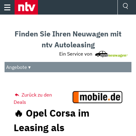
Skip
to
content
Ressorts
Sport
Finden Sie Ihren Neuwagen mit
Börse
Wetter
ntv Autoleasing
TV
Ein Service von
Video
Audio
Angebote ▾
Das Beste
Zurück zu den
Deals
🔥 Opel Corsa im
Leasing als