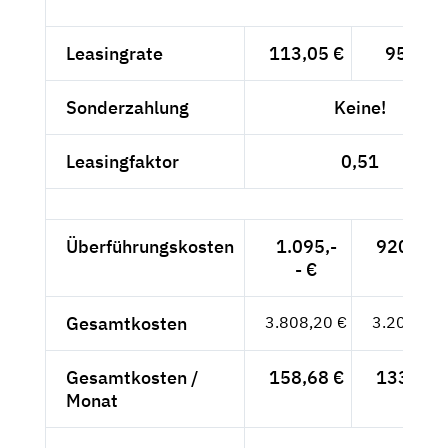
Leasingrate
113,05 €
95,-- €
Sonderzahlung
Keine!
Leasingfaktor
0,51
Überführungskosten
1.095,-
920,17 
- €
Gesamtkosten
3.808,20 €
3.200,17 
Gesamtkosten /
158,68 €
133,34 
Monat