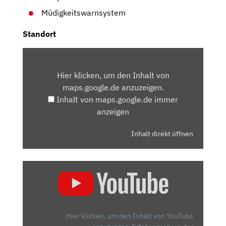
Müdigkeitswarnsystem
Standort
INHALT
VON
Hier klicken, um den Inhalt von
MAPS.GOOGLE.DE
maps.google.de anzuzeigen.
ANZEIGEN
Inhalt von maps.google.de immer
anzeigen
Inhalt direkt öffnen
„OPEL
CORSA
1.2
DI
TURBO:
Hier klicken, um den Inhalt von YouTube