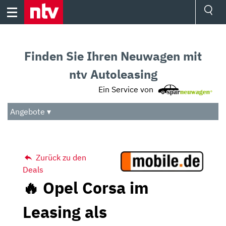
Skip
to
content
Ressorts
Sport
Finden Sie Ihren Neuwagen mit
Börse
Wetter
ntv Autoleasing
TV
Ein Service von
Video
Audio
Angebote ▾
Das Beste
Zurück zu den
Deals
🔥 Opel Corsa im
Leasing als