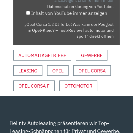
WAS
anzuzeigen.
Erfahre mehr in der
Datenschutzerklärung von YouTube
.
KANN
Inhalt von YouTube immer anzeigen
DER
PEUGEOT
„Opel Corsa 1.2 DI Turbo: Was kann der Peugeot
IM
im Opel-Kleid? – Test/Review | auto motor und
OPEL-
sport“ direkt öffnen
KLEID?
–
AUTOMATIKGETRIEBE
GEWERBE
TEST/REVIEW
|
LEASING
OPEL
OPEL CORSA
AUTO
MOTOR
UND
OPEL CORSA F
OTTOMOTOR
SPORT“
VON
YOUTUBE
ANZEIGEN
Bei ntv Autoleasing präsentieren wir Top-
Leasing-Schnäppchen für Privat und Gewerbe.