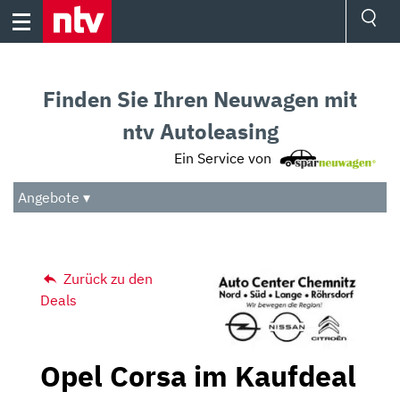
Skip
to
content
Ressorts
Sport
Finden Sie Ihren Neuwagen mit
Börse
Wetter
ntv Autoleasing
TV
Ein Service von
Video
Audio
Angebote ▾
Das Beste
Zurück zu den
Deals
Opel Corsa im Kaufdeal