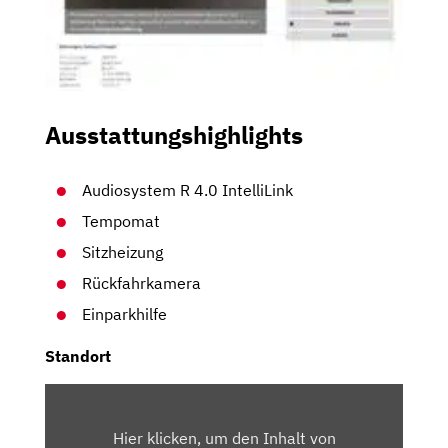
Ausstattungshighlights
Audiosystem R 4.0 IntelliLink
Tempomat
Sitzheizung
Rückfahrkamera
Einparkhilfe
Standort
INHALT
VON
Hier klicken, um den Inhalt von
MAPS.GOOGLE.DE