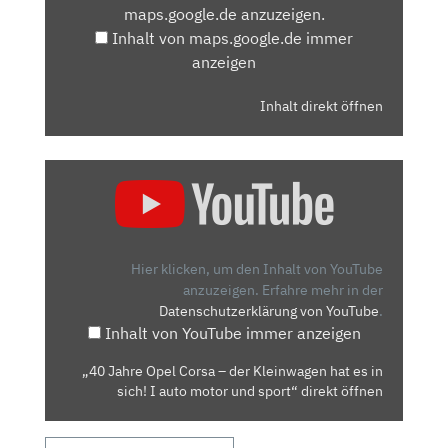
maps.google.de anzuzeigen.
ANZEIGEN
Inhalt von maps.google.de immer
anzeigen
Inhalt direkt öffnen
„40
JAHRE
OPEL
CORSA
–
Hier klicken, um den Inhalt von YouTube
DER
anzuzeigen.
Erfahre mehr in der
Datenschutzerklärung von YouTube
.
KLEINWAGEN
Inhalt von YouTube immer anzeigen
HAT
ES
„40 Jahre Opel Corsa – der Kleinwagen hat es in
IN
sich! I auto motor und sport“ direkt öffnen
SICH!
I