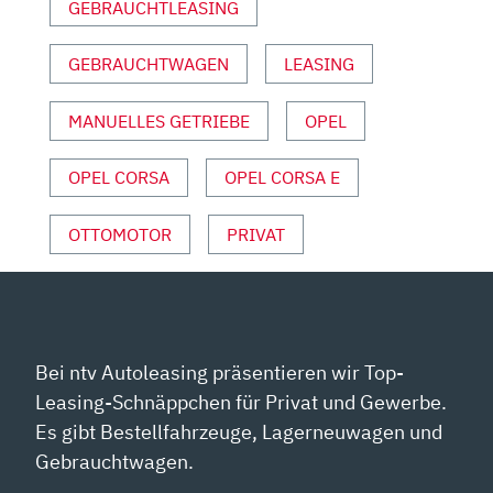
GEBRAUCHTLEASING
AUTO
MOTOR
UND
GEBRAUCHTWAGEN
LEASING
SPORT“
VON
MANUELLES GETRIEBE
OPEL
YOUTUBE
ANZEIGEN
OPEL CORSA
OPEL CORSA E
OTTOMOTOR
PRIVAT
Bei ntv Autoleasing präsentieren wir Top-
Leasing-Schnäppchen für Privat und Gewerbe.
Es gibt Bestellfahrzeuge, Lagerneuwagen und
Gebrauchtwagen.