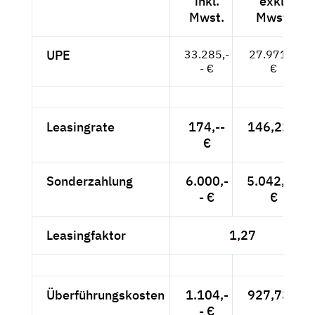
inkl.
exkl.
Mwst.
Mwst.
UPE
33.285,-
27.971,--
- €
€
Leasingrate
174,--
146,22 €
€
Sonderzahlung
6.000,-
5.042,02
- €
€
Leasingfaktor
1,27
Überführungskosten
1.104,-
927,73 €
- €