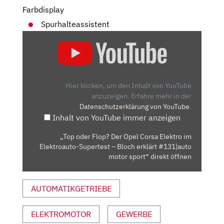
Farbdisplay
Spurhalteassistent
„TOP
ODER
FLOP?
DER
OPEL
Hier klicken, um den Inhalt von YouTube
CORSA
anzuzeigen.
Erfahre mehr in der
Datenschutzerklärung von YouTube
.
ELEKTRO
Inhalt von YouTube immer anzeigen
IM
ELEKTROAUTO-
„Top oder Flop? Der Opel Corsa Elektro im
SUPERTEST
Elektroauto-Supertest – Bloch erklärt #131|auto
–
motor sport“ direkt öffnen
BLOCH
ERKLÄRT
AUTOMATIKGETRIEBE
#131|AUTO
MOTOR
ELEKTROMOTOR
GEWERBE
SPORT“