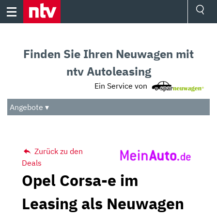
Skip
to
content
Ressorts
Sport
Finden Sie Ihren Neuwagen mit
Börse
Wetter
ntv Autoleasing
TV
Ein Service von
Video
Audio
Angebote ▾
Das Beste
Zurück zu den
Deals
Opel Corsa-e im
Leasing als Neuwagen