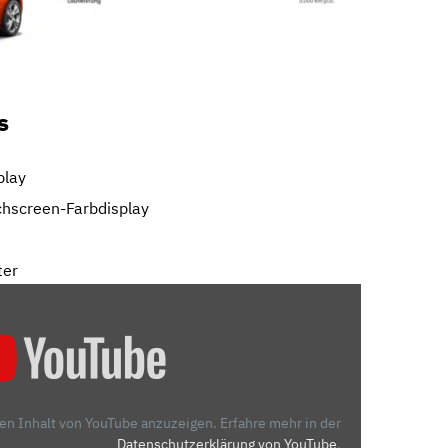
s
play
chscreen-Farbdisplay
ter
den Inhalt von YouTube anzuzeigen.
Erfahre mehr in der
Datenschutzerklärung von YouTube
.