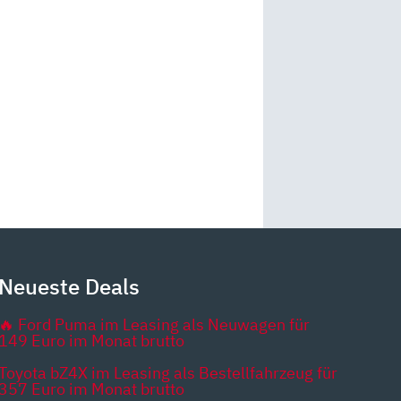
Neueste Deals
🔥 Ford Puma im Leasing als Neuwagen für
149 Euro im Monat brutto
Toyota bZ4X im Leasing als Bestellfahrzeug für
357 Euro im Monat brutto