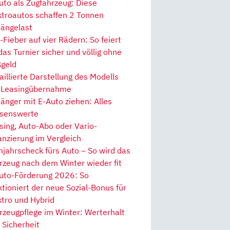
uto als Zugfahrzeug: Diese
ktroautos schaffen 2 Tonnen
ängelast
Fieber auf vier Rädern: So feiert
 das Turnier sicher und völlig ohne
geld
aillierte Darstellung des Modells
 Leasingübernahme
änger mit E-Auto ziehen: Alles
senswerte
sing, Auto-Abo oder Vario-
anzierung im Vergleich
hjahrscheck fürs Auto – So wird das
rzeug nach dem Winter wieder fit
uto-Förderung 2026: So
ktioniert der neue Sozial-Bonus für
ktro und Hybrid
rzeugpflege im Winter: Werterhalt
 Sicherheit