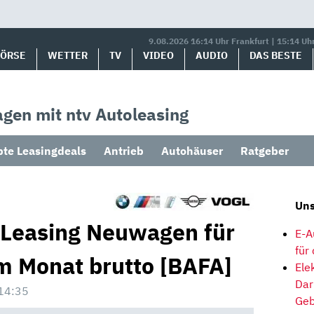
9.08.2026 16:14 Uhr Frankfurt | 15:14 Uh
BÖRSE
WETTER
TV
VIDEO
AUDIO
DAS BESTE
gen mit ntv Autoleasing
bte Leasingdeals
Antrieb
Autohäuser
Ratgeber
Uns
 Leasing Neuwagen für
E-A
für
im Monat brutto [BAFA]
Ele
Dar
14:35
Geb