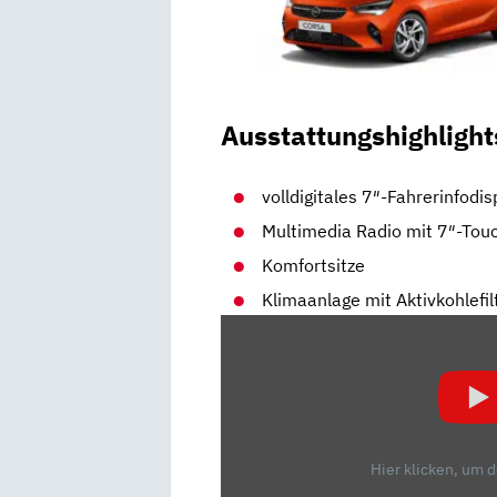
Ausstattungshighlight
volldigitales 7″-Fahrerinfodis
Multimedia Radio mit 7″-Tou
Komfortsitze
Klimaanlage mit Aktivkohlefil
„TOP
ODER
FLOP?
DER
OPEL
CORSA
Hier klicken, um 
ELEKTRO