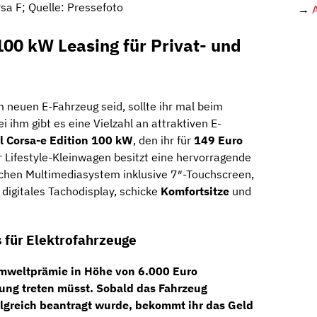
sa F; Quelle: Pressefoto
→
100 kW Leasing für Privat- und
 neuen E-Fahrzeug seid, sollte ihr mal beim
i ihm gibt es eine Vielzahl an attraktiven E-
l Corsa-e Edition 100 kW
, den ihr für
149 Euro
 Lifestyle-Kleinwagen besitzt eine hervorragende
chen Multimediasystem inklusive 7″-Touchscreen,
digitales Tachodisplay, schicke
Komfortsitze
und
 für Elektrofahrzeuge
 Umweltprämie in Höhe von
6.000 Euro
eistung treten müsst. Sobald das Fahrzeug
olgreich beantragt wurde, bekommt ihr das Geld