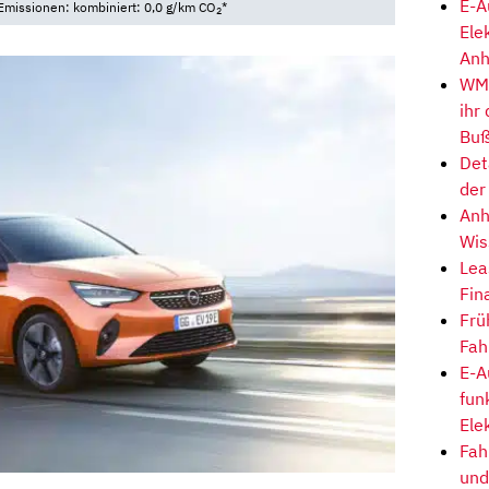
E-A
Emissionen: kombiniert: 0,0 g/km CO
*
2
Ele
Anh
WM-
ihr
Buß
Det
der
Anh
Wis
Lea
Fin
Frü
Fah
E-A
fun
Ele
Fah
und