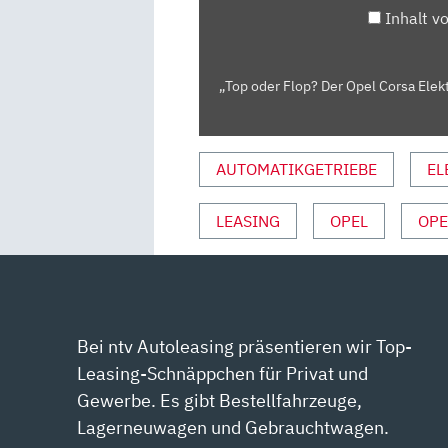
IM
Inhalt v
ELEKTROAUTO-
SUPERTEST
–
„Top oder Flop? Der Opel Corsa Elek
BLOCH
ERKLÄRT
#131|AUTO
AUTOMATIKGETRIEBE
EL
MOTOR
SPORT“
LEASING
OPEL
OPE
VON
YOUTUBE
ANZEIGEN
Bei ntv Autoleasing präsentieren wir Top-
Leasing-Schnäppchen für Privat und
Gewerbe. Es gibt Bestellfahrzeuge,
Lagerneuwagen und Gebrauchtwagen.