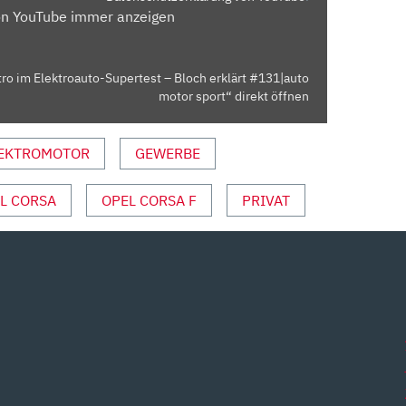
on YouTube immer anzeigen
tro im Elektroauto-Supertest – Bloch erklärt #131|auto
motor sport“ direkt öffnen
EKTROMOTOR
GEWERBE
L CORSA
OPEL CORSA F
PRIVAT