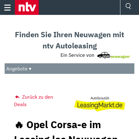
Skip
to
content
Ressorts
Sport
Finden Sie Ihren Neuwagen mit
Börse
Wetter
ntv Autoleasing
TV
Ein Service von
Video
Audio
Angebote ▾
Das Beste
Zurück zu den
Deals
🔥 Opel Corsa-e im