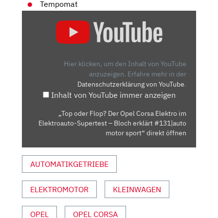
Tempomat
„TOP
ODER
FLOP?
DER
OPEL
Hier klicken, um den Inhalt von YouTube
CORSA
anzuzeigen.
Erfahre mehr in der
Datenschutzerklärung von YouTube
.
ELEKTRO
Inhalt von YouTube immer anzeigen
IM
ELEKTROAUTO-
„Top oder Flop? Der Opel Corsa Elektro im
SUPERTEST
Elektroauto-Supertest – Bloch erklärt #131|auto
–
motor sport“ direkt öffnen
BLOCH
ERKLÄRT
AUTOMATIKGETRIEBE
#131|AUTO
MOTOR
ELEKTROMOTOR
KLEINWAGEN
SPORT“
VON
YOUTUBE
OPEL
OPEL CORSA