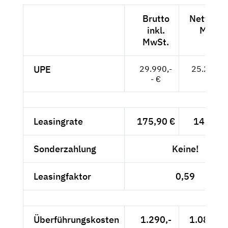
Brutto
Netto exk
inkl.
MwSt.
MwSt.
UPE
29.990,-
25.202,--
- €
Leasingrate
175,90 €
147,82 
Sonderzahlung
Keine!
Leasingfaktor
0,59
Überführungskosten
1.290,-
1.084,03