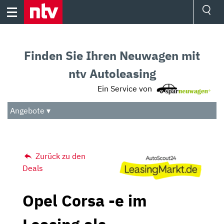
Skip
to
content
Ressorts
Sport
Finden Sie Ihren Neuwagen mit
Börse
Wetter
ntv Autoleasing
TV
Ein Service von
Video
Audio
Angebote ▾
Das Beste
Zurück zu den
Deals
Opel Corsa -e im