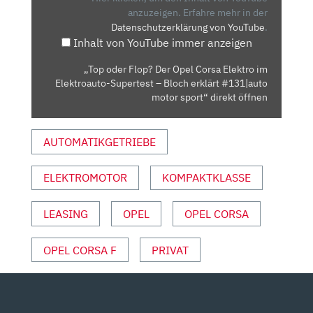
CORSA
anzuzeigen.
Erfahre mehr in der
Datenschutzerklärung von YouTube
.
ELEKTRO
Inhalt von YouTube immer anzeigen
IM
ELEKTROAUTO-
„Top oder Flop? Der Opel Corsa Elektro im
SUPERTEST
Elektroauto-Supertest – Bloch erklärt #131|auto
–
motor sport“ direkt öffnen
BLOCH
ERKLÄRT
AUTOMATIKGETRIEBE
#131|AUTO
MOTOR
ELEKTROMOTOR
KOMPAKTKLASSE
SPORT“
VON
YOUTUBE
LEASING
OPEL
OPEL CORSA
ANZEIGEN
OPEL CORSA F
PRIVAT