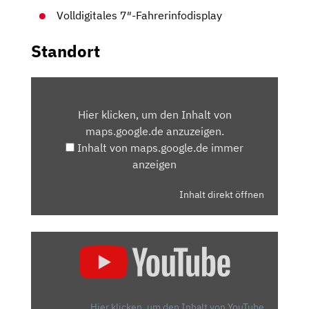
Volldigitales 7″-Fahrerinfodisplay
Standort
INHALT
VON
Hier klicken, um den Inhalt von
MAPS.GOOGLE.DE
maps.google.de anzuzeigen.
ANZEIGEN
Inhalt von maps.google.de immer
anzeigen
Inhalt direkt öffnen
„TOP
ODER
FLOP?
DER
OPEL
Hier klicken, um den Inhalt von YouTube