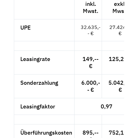
inkl.
exkl.
Mwst.
Mwst.
UPE
32.635,-
27.424,--
- €
€
Leasingrate
149,--
125,21 €
€
Sonderzahlung
6.000,-
5.042,02
- €
€
Leasingfaktor
0,97
Überführungskosten
895,--
752,10 €