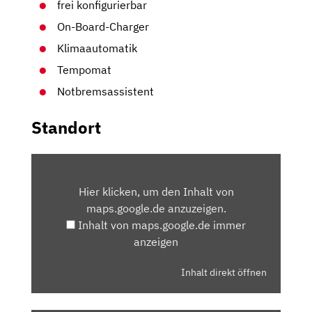
frei konfigurierbar
On-Board-Charger
Klimaautomatik
Tempomat
Notbremsassistent
Standort
INHALT
VON
Hier klicken, um den Inhalt von
MAPS.GOOGLE.DE
maps.google.de anzuzeigen.
ANZEIGEN
Inhalt von maps.google.de immer
anzeigen
Inhalt direkt öffnen