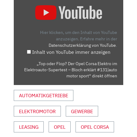
„TOP
ODER
FLOP?
DER
OPEL
Hier klicken, um den Inhalt von YouTube
CORSA
anzuzeigen.
Erfahre mehr in der
Datenschutzerklärung von YouTube
.
ELEKTRO
Inhalt von YouTube immer anzeigen
IM
ELEKTROAUTO-
„Top oder Flop? Der Opel Corsa Elektro im
SUPERTEST
Elektroauto-Supertest – Bloch erklärt #131|auto
–
motor sport“ direkt öffnen
BLOCH
ERKLÄRT
AUTOMATIKGETRIEBE
#131|AUTO
MOTOR
ELEKTROMOTOR
GEWERBE
SPORT“
VON
YOUTUBE
LEASING
OPEL
OPEL CORSA
ANZEIGEN