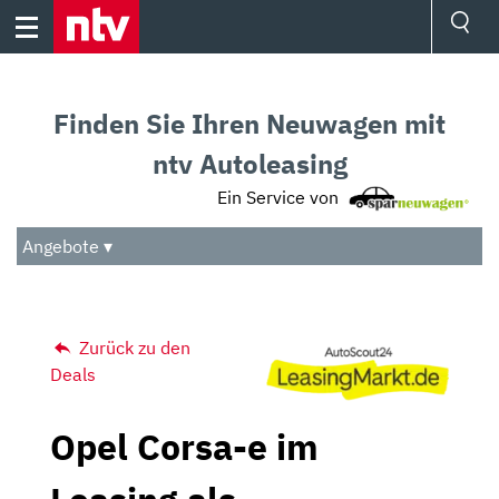
Skip
to
content
Ressorts
Sport
Finden Sie Ihren Neuwagen mit
Börse
Wetter
ntv Autoleasing
TV
Ein Service von
Video
Audio
Angebote ▾
Das Beste
Zurück zu den
Deals
Opel Corsa-e im