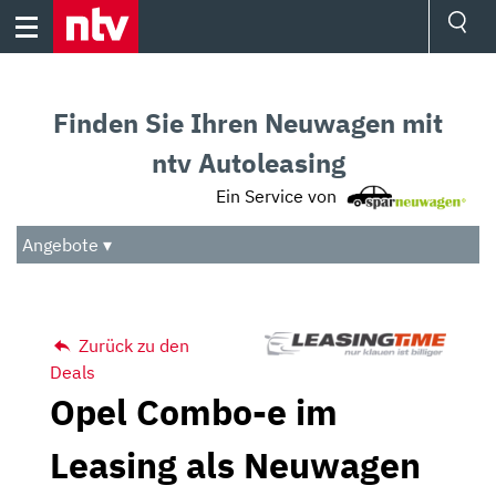
Skip
to
content
Ressorts
Sport
Finden Sie Ihren Neuwagen mit
Börse
Wetter
ntv Autoleasing
TV
Ein Service von
Video
Audio
Angebote ▾
Das Beste
Zurück zu den
Deals
Opel Combo-e im
Leasing als Neuwagen