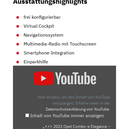
Ausstattungshighlights
frei konfigurierbar
Virtual Cockpit
Navigationssystem
Multimedia-Radio mit Touchscreen
Smartphone-Integration
Einparkhilfe
„⚡️⚡️⚡️
2021
OPEL
COMBO-
E
Hier klicken, um den Inhalt von YouTube
ELEGANCE
anzuzeigen.
Erfahre mehr in der
Datenschutzerklärung von YouTube
.
–
Inhalt von YouTube immer anzeigen
KAUFBERATUNG,
TEST
„⚡️⚡️⚡️ 2021 Opel Combo-e Elegance –