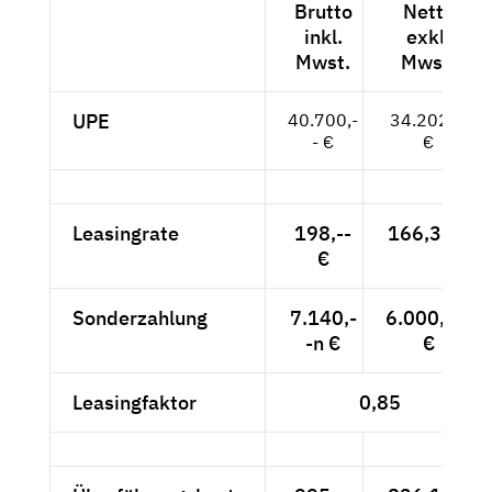
Brutto
Netto
inkl.
exkl.
Mwst.
Mwst.
UPE
40.700,-
34.202,--
- €
€
Leasingrate
198,--
166,39 €
€
Sonderzahlung
7.140,-
6.000,--n
-n €
€
Leasingfaktor
0,85