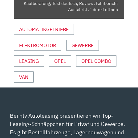
DEUTSCH,
Kaufberatung, Test deutsch, Review, Fahrbericht
REVIEW,
Ausfahrt.tv“ direkt öffnen
FAHRBERICHT
AUSFAHRT.TV“
AUTOMATIKGETRIEBE
VON
YOUTUBE
ELEKTROMOTOR
GEWERBE
ANZEIGEN
LEASING
OPEL
OPEL COMBO
VAN
Bei ntv Autoleasing präsentieren wir Top-
Leasing-Schnäppchen für Privat und Gewerbe.
Es gibt Bestellfahrzeuge, Lagerneuwagen und