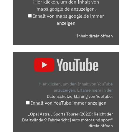
Hier klicken, um den Inhalt von
MAPS.GOOGLE.DE
maps.google.de anzuzeigen.
ANZEIGEN
Inhalt von maps.google.de immer
anzeigen
Inhalt direkt öffnen
„OPEL
ASTRA
L
SPORTS
TOURER
Hier klicken, um den Inhalt von YouTube
(2022):
anzuzeigen.
Erfahre mehr in der
Datenschutzerklärung von YouTube
.
REICHT
Inhalt von YouTube immer anzeigen
DER
DREIZYLINDER?
„Opel Astra L Sports Tourer (2022): Reicht der
FAHRBERICHT
Dreizylinder? Fahrbericht | auto motor und sport“
|
direkt öffnen