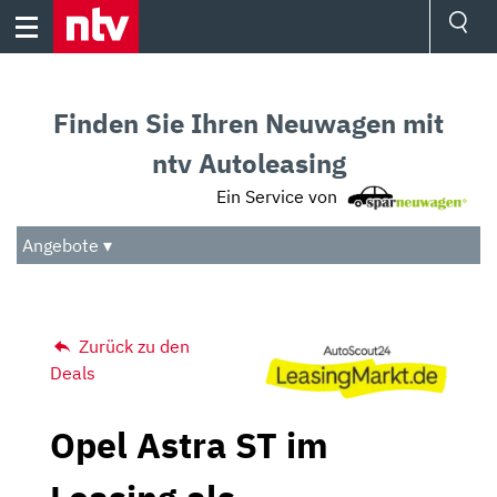
Skip
to
content
Ressorts
Sport
Finden Sie Ihren Neuwagen mit
Börse
Wetter
ntv Autoleasing
TV
Ein Service von
Video
Audio
Angebote ▾
Das Beste
Zurück zu den
Deals
Opel Astra ST im