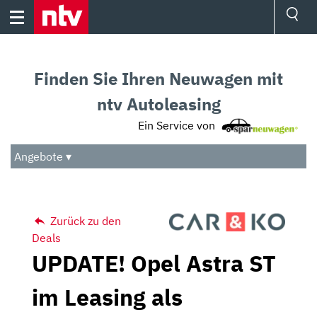
Skip
to
content
Ressorts
Sport
Finden Sie Ihren Neuwagen mit
Börse
Wetter
ntv Autoleasing
TV
Ein Service von
Video
Audio
Angebote ▾
Das Beste
Zurück zu den
Deals
UPDATE! Opel Astra ST
im Leasing als