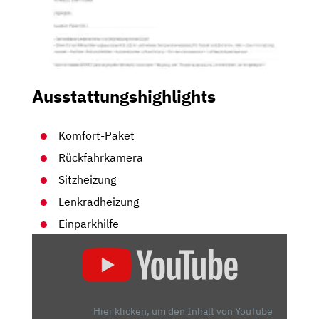
Ausstattungshighlights
Komfort-Paket
Rückfahrkamera
Sitzheizung
Lenkradheizung
Einparkhilfe
„OPEL
ASTRA
SPORTS
TOURER:
AUF
Hier klicken, um den Inhalt von YouTube