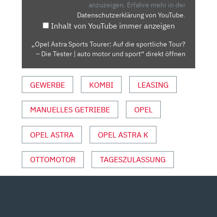
DIE
anzuzeigen.
Erfahre mehr in der
Datenschutzerklärung von YouTube
.
SPORTLICHE
Inhalt von YouTube immer anzeigen
TOUR?
–
„Opel Astra Sports Tourer: Auf die sportliche Tour?
DIE
– Die Tester | auto motor und sport“ direkt öffnen
TESTER
|
GEWERBE
KOMBI
LEASING
AUTO
MOTOR
UND
MANUELLES GETRIEBE
OPEL
SPORT“
VON
OPEL ASTRA
OPEL ASTRA K
YOUTUBE
ANZEIGEN
OTTOMOTOR
TAGESZULASSUNG