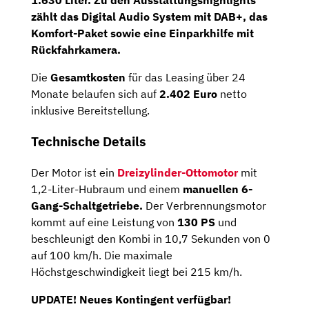
1.630 Liter. Zu den Ausstattungshighlights
zählt das Digital Audio System mit
DAB+,
das
Komfort-Paket
sowie eine Einparkhilfe
mit
Rückfahrkamera.
Die
Gesamtkosten
für das Leasing über 24
Monate belaufen sich auf
2.402 Euro
netto
inklusive Bereitstellung.
Technische Details
Der Motor ist ein
Dreizylinder-Ottomotor
mit
1,2-Liter-Hubraum und einem
manuellen 6-
Gang-Schaltgetriebe.
Der Verbrennungsmotor
kommt auf eine Leistung von
130 PS
und
beschleunigt den Kombi in 10,7 Sekunden von 0
auf 100 km/h. Die maximale
Höchstgeschwindigkeit liegt bei 215 km/h.
UPDATE! Neues Kontingent verfügbar!