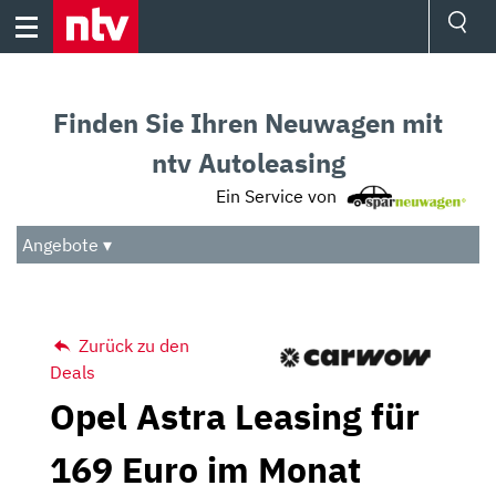
Skip
to
content
Ressorts
Sport
Finden Sie Ihren Neuwagen mit
Börse
Wetter
ntv Autoleasing
TV
Ein Service von
Video
Audio
Angebote ▾
Das Beste
Zurück zu den
Deals
Opel Astra Leasing für
169 Euro im Monat