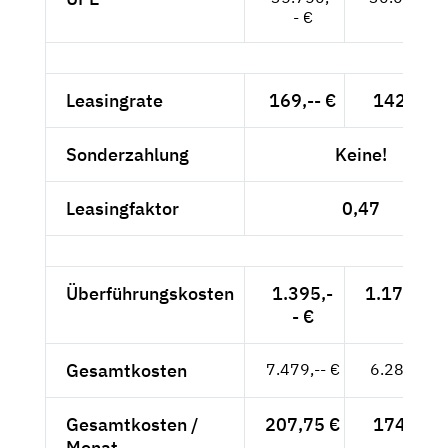
- €
Leasingrate
169,-- €
142,02 €
Sonderzahlung
Keine!
Leasingfaktor
0,47
Überführungskosten
1.395,-
1.172,27 
- €
Gesamtkosten
7.479,-- €
6.284,87 
Gesamtkosten /
207,75 €
174,58 €
Monat