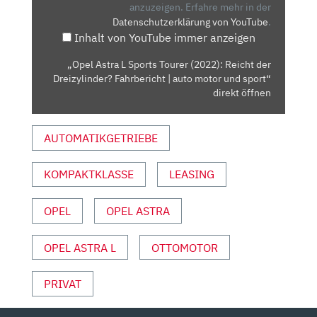
(2022):
anzuzeigen.
Erfahre mehr in der
Datenschutzerklärung von YouTube
.
REICHT
Inhalt von YouTube immer anzeigen
DER
DREIZYLINDER?
„Opel Astra L Sports Tourer (2022): Reicht der
FAHRBERICHT
Dreizylinder? Fahrbericht | auto motor und sport“
|
direkt öffnen
AUTO
MOTOR
AUTOMATIKGETRIEBE
UND
SPORT“
KOMPAKTKLASSE
LEASING
VON
YOUTUBE
ANZEIGEN
OPEL
OPEL ASTRA
OPEL ASTRA L
OTTOMOTOR
PRIVAT