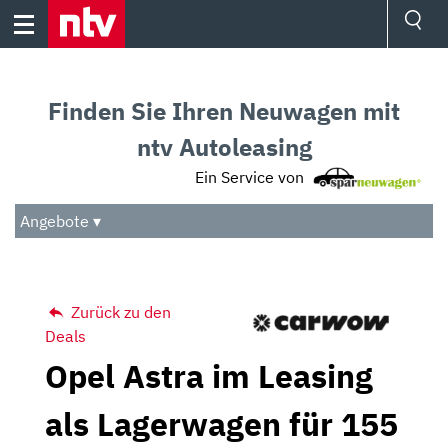
Skip
to
content
Ressorts
Sport
Finden Sie Ihren Neuwagen mit
Börse
Wetter
ntv Autoleasing
TV
Ein Service von
Video
Audio
Angebote ▾
Das Beste
Zurück zu den
Deals
Opel Astra im Leasing
als Lagerwagen für 155