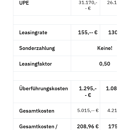
UPE
31.170,-
26.193,-- 
- €
Leasingrate
155,-- €
130,25 €
Sonderzahlung
Keine!
Leasingfaktor
0,50
Überführungskosten
1.295,-
1.088,24 
- €
Gesamtkosten
5.015,-- €
4.214,29 
Gesamtkosten /
208,96 €
175,60 €