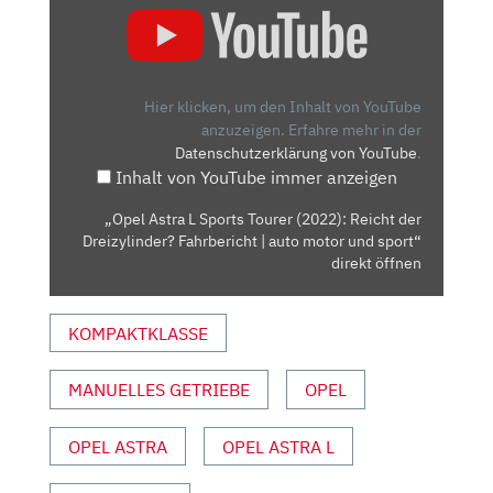
ASTRA
L
SPORTS
TOURER
Hier klicken, um den Inhalt von YouTube
(2022):
anzuzeigen.
Erfahre mehr in der
Datenschutzerklärung von YouTube
.
REICHT
Inhalt von YouTube immer anzeigen
DER
DREIZYLINDER?
„Opel Astra L Sports Tourer (2022): Reicht der
FAHRBERICHT
Dreizylinder? Fahrbericht | auto motor und sport“
|
direkt öffnen
AUTO
MOTOR
KOMPAKTKLASSE
UND
SPORT“
MANUELLES GETRIEBE
OPEL
VON
YOUTUBE
ANZEIGEN
OPEL ASTRA
OPEL ASTRA L